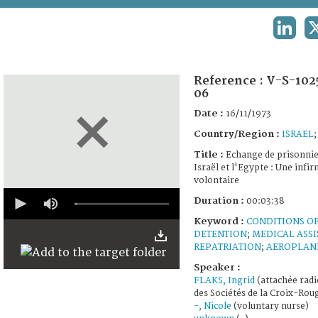
TERMS AND CONDITIONS OF USE
LINKE
FAQ
Reference :
V-S-102
06
Date :
16/11/1973
Country/Region :
ISRAEL
Title :
Echange de prisonnie
Israël et l'Egypte : Une infi
volontaire
0
Duration :
00:03:38
seconds
of
Keyword :
CONDITIONS O
3
DETENTION
;
MEDICAL ASS
minutes,
REPATRIATION
;
AEROPLAN
38
seconds
Speaker :
FLAKS, Ingrid
(attachée radi
des Sociétés de la Croix-Rou
-, Nicole
(voluntary nurse)