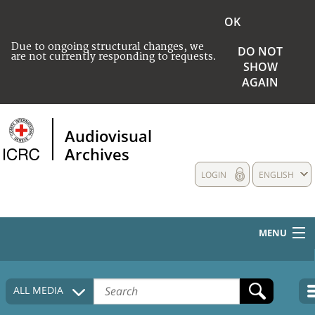
OK
Due to ongoing structural changes, we
DO NOT
are not currently responding to requests.
SHOW
AGAIN
Audiovisual
Archives
LOGIN
ENGLISH
MENU
HOME
ALL MEDIA
COLLECTIONS DESCRIPTION