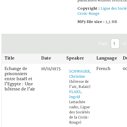
publication without restricti
Copyright :
Ligue des Socié
Croix-Rouge
MP3 file size :
3,3 MB
Page
of
Title
Date
Speaker
Language
D
Echange de
16/11/1973
French
00
SCHWAGER,
prisonniers
Christine
entre Israël et
(hôtesse de
l'Egypte : Une
l'air, Balair)
hôtesse de l'air
FLAKS,
Ingrid
(attachée
radio, Ligue
des Sociétés
de la Croix-
Rouge)