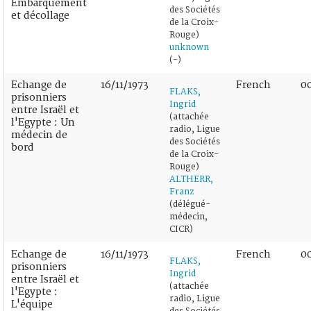
Embarquement
des Sociétés
et décollage
de la Croix-
Rouge)
unknown
(-)
Echange de
16/11/1973
French
0
FLAKS,
prisonniers
Ingrid
entre Israël et
(attachée
l'Egypte : Un
radio, Ligue
médecin de
des Sociétés
bord
de la Croix-
Rouge)
ALTHERR,
Franz
(délégué-
médecin,
CICR)
Echange de
16/11/1973
French
0
FLAKS,
prisonniers
Ingrid
entre Israël et
(attachée
l'Egypte :
radio, Ligue
L'équipe