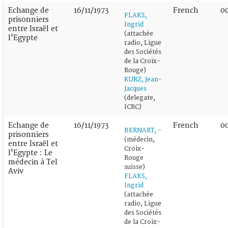
Echange de
16/11/1973
French
0
FLAKS,
prisonniers
Ingrid
entre Israël et
(attachée
l'Egypte
radio, Ligue
des Sociétés
de la Croix-
Rouge)
KURZ, Jean-
Jacques
(delegate,
ICRC)
Echange de
16/11/1973
French
00
BERNART, -
prisonniers
(médecin,
entre Israël et
Croix-
l'Egypte : Le
Rouge
médecin à Tel
suisse)
Aviv
FLAKS,
Ingrid
(attachée
radio, Ligue
des Sociétés
de la Croix-