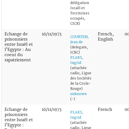
délégation
Israël et
Territoires
occupés,
CICR)
Echange de
16/11/1973
French,
00
COURTEN,
prisonniers
English
Jean de
entre Israël et
(delegate,
l'Egypte : Au
ICRC)
coeur du
FLAKS,
rapatriement
Ingrid
(attachée
radio, Ligue
des Sociétés
de la Croix-
Rouge)
unknown
(-)
Echange de
16/11/1973
French
00
FLAKS,
prisonniers
Ingrid
entre Israël et
(attachée
l'Egypte :
radio, Ligue