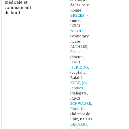
des Sociétés
médicale et
de la Croix-
commandant
Rouge)
de bord
BRECER, -
(nurse,
ICRC)
NICOLE, -
(voluntary
nurse)
ALTHERR,
Franz
(doctor,
ICRC)
HERTZOG, -
(captain,
Balair)
KURZ, Jean-
Jacques
(delegate,
ICRC)
SCHWAGER,
Christine
(hôtesse de
l'air, Balair)
BERNART, -