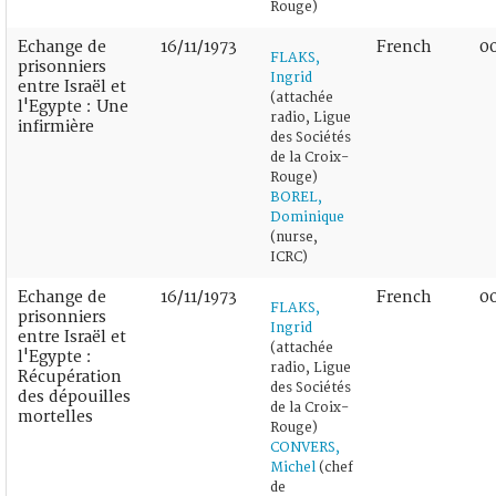
Rouge)
Echange de
16/11/1973
French
0
FLAKS,
prisonniers
Ingrid
entre Israël et
(attachée
l'Egypte : Une
radio, Ligue
infirmière
des Sociétés
de la Croix-
Rouge)
BOREL,
Dominique
(nurse,
ICRC)
Echange de
16/11/1973
French
0
FLAKS,
prisonniers
Ingrid
entre Israël et
(attachée
l'Egypte :
radio, Ligue
Récupération
des Sociétés
des dépouilles
de la Croix-
mortelles
Rouge)
CONVERS,
Michel
(chef
de