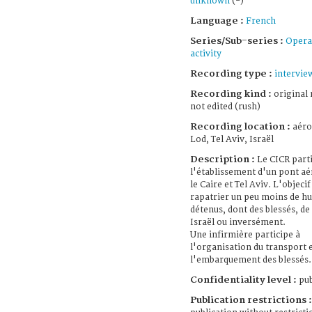
unknown
(-)
Language :
French
Series/Sub-series :
Opera
activity
Recording type :
intervie
Recording kind :
original 
not edited (rush)
Recording location :
aéro
Lod, Tel Aviv, Israël
Description :
Le CICR parti
l'établissement d'un pont aé
le Caire et Tel Aviv. L'objecif
rapatrier un peu moins de hu
détenus, dont des blessés, de
Israël ou inversément.
Une infirmière participe à
l'organisation du transport e
l'embarquement des blessés.
Confidentiality level :
pub
Publication restrictions :