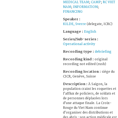
MEDICAL TEAM
;
CAMP
;
RC VIET
NAM
;
INFORMATION
;
FINANCING
Speaker :
KILDE, Sverre
(delegate, ICRC)
Language :
English
Series/Sub-series :
Operational activity
Recording type :
debriefing
Recording kind :
original
recording not edited (rush)
Recording location :
siège du
CICR, Genève, Suisse
Description :
À Saigon, la
population craint les roquettes et
l’afflux de policiers, de soldats et
de personnes déplacées lors
d’une attaque finale. La Croix-
Rouge du Viet Nam continue
d’organiser des distributions et
des abris ; son action médicale est