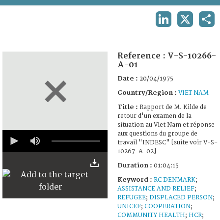
TERMS AND CONDITIONS OF USE
LINKEDIN
X
SHA
FAQ
Reference :
V-S-10266-
A-01
Date :
20/04/1975
Country/Region :
VIET NAM
Title :
Rapport de M. Kilde de
retour d'un examen de la
situation au Viet Nam et réponse
0
aux questions du groupe de
seconds
travail "INDESC" [suite voir V-S-
of
10267-A-02]
1
hour,
Duration :
01:04:15
4
Keyword :
minutes,
RC DENMARK
;
15
ASSISTANCE AND RELIEF
;
seconds
REFUGEE
;
DISPLACED PERSON
;
UNICEF
;
COOPERATION
;
COMMUNITY HEALTH
;
HCR
;