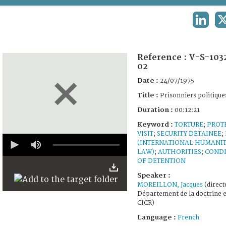
TERMS AND CONDITIONS OF USE
LINKED
FAQ
Reference :
V-S-103
02
Date :
24/07/1975
Title :
Prisonniers politique
Duration :
00:12:21
Keyword :
TORTURE
;
PROT
VISIT
;
SECURITY DETAINEE
;
0
(INTERNATIONAL HUMANI
seconds
LAW)
;
AUTHORITIES
;
CONDI
of
12
OF DETENTION
minutes,
Speaker :
21
seconds
MOREILLON, Jacques
(direct
Département de la doctrine et
CICR)
Language :
French