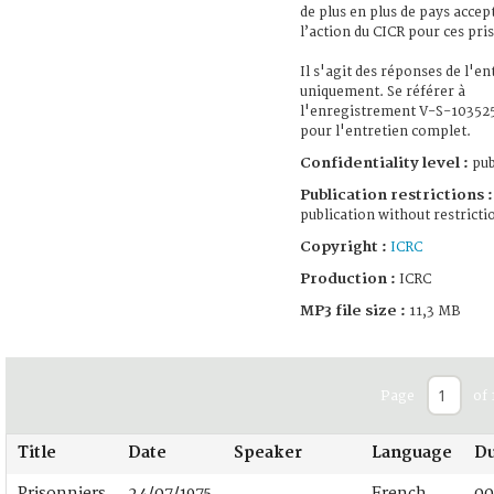
de plus en plus de pays accep
l’action du CICR pour ces pri
Il s'agit des réponses de l'en
uniquement. Se référer à
l'enregistrement V-S-10352
pour l'entretien complet.
Confidentiality level :
pub
Publication restrictions :
publication without restricti
Copyright :
ICRC
Production :
ICRC
MP3 file size :
11,3 MB
Page
of 
Title
Date
Speaker
Language
Du
Prisonniers
24/07/1975
French
00