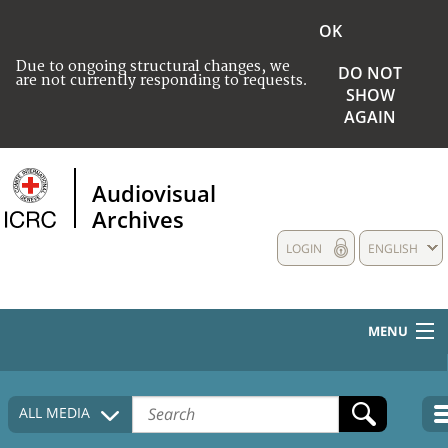
OK
Due to ongoing structural changes, we
DO NOT
are not currently responding to requests.
SHOW
AGAIN
Audiovisual
Archives
LOGIN
ENGLISH
MENU
HOME
ALL MEDIA
COLLECTIONS DESCRIPTION