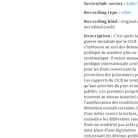
Series/Sub-series :
Radio 
Recording type :
other
Recording kind :
original 
not edited (rush)
Description :
C’est après l
guerre mondiale que le CICR
s’intéresse au sort des déten
politique de manière plus ou
systématique. Il existe aucun
juridique internationale con
pour les États concernant la
protection des prisonniers po
Les rapports du CICR ne sont
qu’aux autorités du pays et n
publiés. Les premiers progrè
trouvent au niveau matériel 
l’amélioration des condition
détention connaît certaines l
Pour lutter contre la torture, 
connaître les différentes rai
États ne semblent pas prêts p
mise place d’une législation
concernant les détenus polit