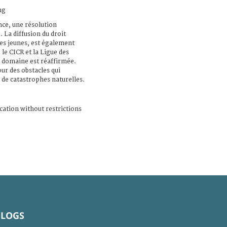
ng
nce, une résolution
 La diffusion du droit
s jeunes, est également
 le CICR et la Ligue des
e domaine est réaffirmée.
ur des obstacles qui
 de catastrophes naturelles.
cation without restrictions
BLOGS