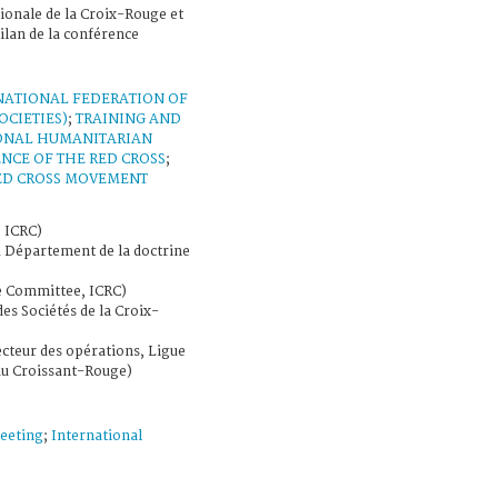
ionale de la Croix-Rouge et
ilan de la conférence
NATIONAL FEDERATION OF
OCIETIES)
;
TRAINING AND
IONAL HUMANITARIAN
NCE OF THE RED CROSS
;
ED CROSS MOVEMENT
 ICRC)
u Département de la doctrine
 Committee, ICRC)
des Sociétés de la Croix-
ecteur des opérations, Ligue
 du Croissant-Rouge)
eeting
;
International