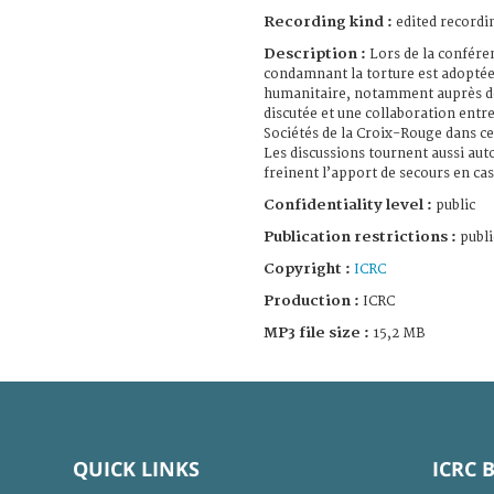
Recording kind :
edited recordi
Description :
Lors de la confére
condamnant la torture est adoptée.
humanitaire, notamment auprès de
discutée et une collaboration entre
Sociétés de la Croix-Rouge dans c
Les discussions tournent aussi auto
freinent l’apport de secours en cas
Confidentiality level :
public
Publication restrictions :
publi
Copyright :
ICRC
Production :
ICRC
MP3 file size :
15,2 MB
QUICK LINKS
ICRC 