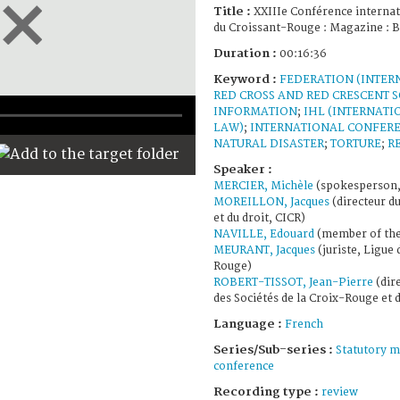
Title :
XXIIIe Conférence internat
du Croissant-Rouge : Magazine : B
Duration :
00:16:36
Keyword :
FEDERATION (INTER
RED CROSS AND RED CRESCENT S
INFORMATION
;
IHL (INTERNAT
LAW)
;
INTERNATIONAL CONFERE
NATURAL DISASTER
;
TORTURE
;
R
Speaker :
MERCIER, Michèle
(spokesperson,
MOREILLON, Jacques
(directeur d
et du droit, CICR)
NAVILLE, Edouard
(member of the
MEURANT, Jacques
(juriste, Ligue 
Rouge)
ROBERT-TISSOT, Jean-Pierre
(dir
des Sociétés de la Croix-Rouge et
Language :
French
Series/Sub-series :
Statutory m
conference
Recording type :
review