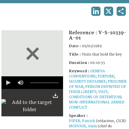
TERMS AND CONDITIONS OF USE
LINKEDIN
X
SHA
FAQ
Reference :
V-S-10339-
A-01
Date :
09/01/1989
Title :
Visits that hold the key
Duration :
00:16:35
Keyword :
GENEVA
CONVENTIONS
;
TORTURE
;
0
SECURITY DETAINEE
;
PRISONER
seconds
OF WAR
;
PERSON DEPRIVED OF
of
16
THEIR LIBERTY
;
VISIT
;
minutes,
CONDITIONS OF DETENTION
;
35
NON-INTERNATIONAL ARMED
seconds
CONFLICT
Speaker :
PIPER, Patrick
(rédacteur, CICR)
MODOUX, Alain
(chef du