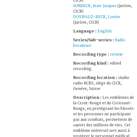
CICR)
SURBECK, Jean-Jacques
(juriste,
CICR)
DOSWALD-BECK, Louise
(juriste, CICR)
Language :
English
Series/Sub-series :
Radio
broadcast
Recording type :
review
Recording kind :
edited
recording
Recording location :
studio
radio RCBS, siège du CICR,
Genève, Suisse
Description :
Les emblèmes de
la Croix-Rouge et du Croissant-
Rouge, en protégeant les blessés
et les personnes ne participant
pas aux combats, permettent de
sauver des millions de vies. Cet
emblème universel sert aussi à
protéger le personnel médical,