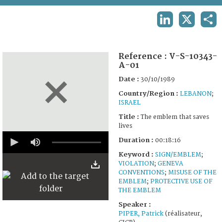
TERMS AND CONDITIONS OF USE
LINKEDIN
X
SHA
FAQ
Reference :
V-S-10343-
A-01
Date :
30/10/1989
Country/Region :
LEBANON
;
ISRAEL
Title :
The emblem that saves
lives
0
Duration :
00:18:16
seconds
of
Keyword :
SIGN/EMBLEM
;
18
VIOLATION
;
GENEVA
minutes,
CONVENTIONS
;
MISUSE OF THE
16
seconds
EMBLEM
;
PROTECTIVE USE OF
THE EMBLEM
Speaker :
PIPER, Patrick
(réalisateur,