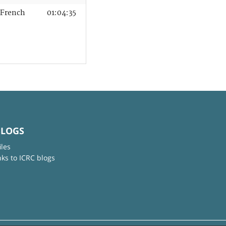
French
01:04:35
BLOGS
iles
nks to ICRC blogs