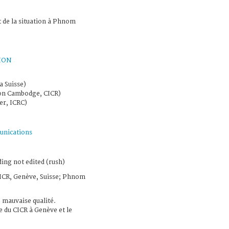
t de la situation à Phnom
ION
a Suisse)
ion Cambodge, CICR)
er, ICRC)
nications
ing not edited (rush)
CICR, Genève, Suisse; Phnom
 mauvaise qualité.
 du CICR à Genève et le