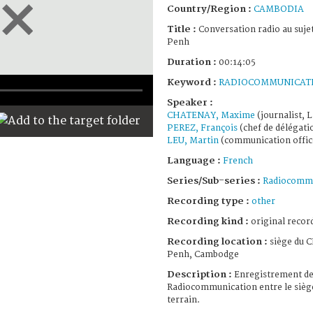
Country/Region :
CAMBODIA
Title :
Conversation radio au suje
Penh
Duration :
00:14:05
Keyword :
RADIOCOMMUNICAT
Speaker :
CHATENAY, Maxime
(journalist, L
PEREZ, François
(chef de délégat
LEU, Martin
(communication offic
Language :
French
Series/Sub-series :
Radiocommu
Recording type :
other
Recording kind :
original record
Recording location :
siège du 
Penh, Cambodge
Description :
Enregistrement de
Radiocommunication entre le siège
terrain.