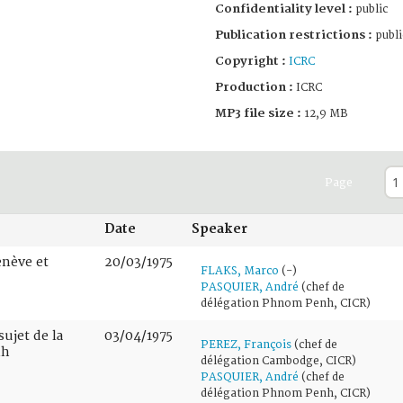
Confidentiality level :
public
Publication restrictions :
publi
Copyright :
ICRC
Production :
ICRC
MP3 file size :
12,9 MB
Page
Date
Speaker
enève et
20/03/1975
FLAKS, Marco
(-)
PASQUIER, André
(chef de
délégation Phnom Penh, CICR)
sujet de la
03/04/1975
PEREZ, François
(chef de
nh
délégation Cambodge, CICR)
PASQUIER, André
(chef de
délégation Phnom Penh, CICR)