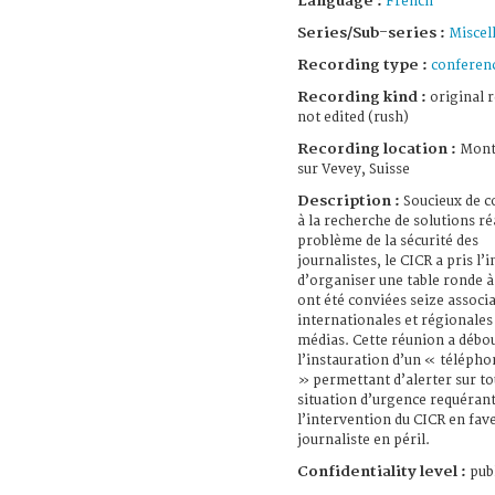
Language :
French
Series/Sub-series :
Miscel
Recording type :
conferen
Recording kind :
original 
not edited (rush)
Recording location :
Mont
sur Vevey, Suisse
Description :
Soucieux de c
à la recherche de solutions ré
problème de la sécurité des
journalistes, le CICR a pris l’i
d’organiser une table ronde à
ont été conviées seize associ
internationales et régionales
médias. Cette réunion a débo
l’instauration d’un « téléph
» permettant d’alerter sur to
situation d’urgence requéran
l’intervention du CICR en fav
journaliste en péril.
Confidentiality level :
publ