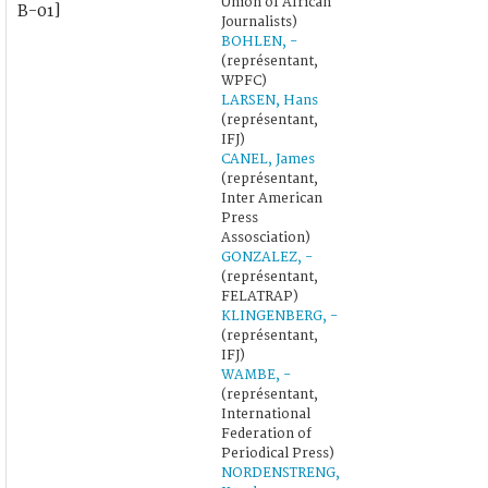
Union of African
B-01]
Journalists)
BOHLEN, -
(représentant,
WPFC)
LARSEN, Hans
(représentant,
IFJ)
CANEL, James
(représentant,
Inter American
Press
Assosciation)
GONZALEZ, -
(représentant,
FELATRAP)
KLINGENBERG, -
(représentant,
IFJ)
WAMBE, -
(représentant,
International
Federation of
Periodical Press)
NORDENSTRENG,