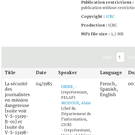
Publication restrictions :
publication without restricti
Copyright :
ICRC
Production :
ICRC
MP3 file size :
3,7 MB
Page
of 1
Title
Date
Speaker
Language
Du
La sécurité
04/1985
French,
00:
URIBE, -
des
Spanish,
(représentant,
journalistes
English
FELAP)
en mission
MODOUX, Alain
dangereuse
(chef du
[suite voir
Département de
V-S-13199-
l’information,
B-01] et
CICR)
[suite du
-
(représentant,
V-S-13198-