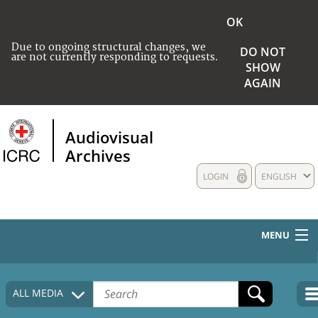
OK
Due to ongoing structural changes, we
DO NOT
are not currently responding to requests.
SHOW
AGAIN
Audiovisual
Archives
LOGIN
ENGLISH
MENU
HOME
ALL MEDIA
COLLECTIONS DESCRIPTION