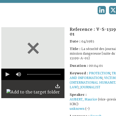
TERMS AND CONDITIONS OF USE
LINKED
X
FAQ
Reference :
V-S-1319
01
Date :
04/1985
Title :
La sécurité des journa
mission dangereuse [suite du
13199-A-01]
Duration :
00:04:01
0
Keyword :
PROTECTION
;
TR
seconds
AND INFORMATION
;
VICTIM
of
4
(INTERNATIONAL HUMANIT
minutes,
LAW)
;
JOURNALIST
1
Speaker :
second
AUBERT, Maurice
(vice-presi
ICRC)
unknown
(-)