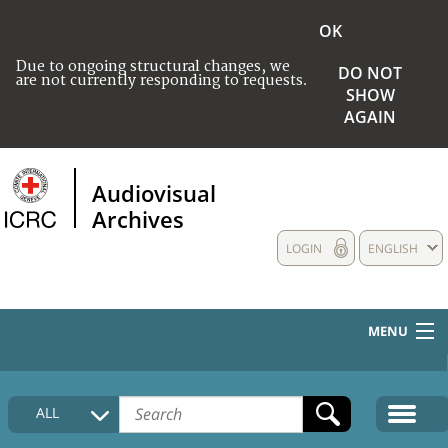
OK
Due to ongoing structural changes, we
DO NOT
are not currently responding to requests.
SHOW
AGAIN
Audiovisual
Archives
LOGIN
ENGLISH
MENU
HOME
ALL
COLLECTIONS DESCRIPTION
MEDIA