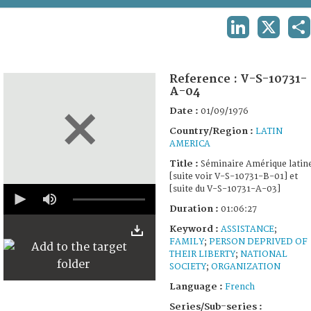
TERMS AND CONDITIONS OF USE
LINKEDIN
X
S
FAQ
Reference :
V-S-10731-
A-04
Date :
01/09/1976
Country/Region :
LATIN
AMERICA
Title :
Séminaire Amérique latin
[suite voir V-S-10731-B-01] et
0
[suite du V-S-10731-A-03]
seconds
Duration :
01:06:27
of
1
Keyword :
ASSISTANCE
;
hour,
FAMILY
;
PERSON DEPRIVED OF
6
minutes,
THEIR LIBERTY
;
NATIONAL
27
SOCIETY
;
ORGANIZATION
seconds
Language :
French
Series/Sub-series :