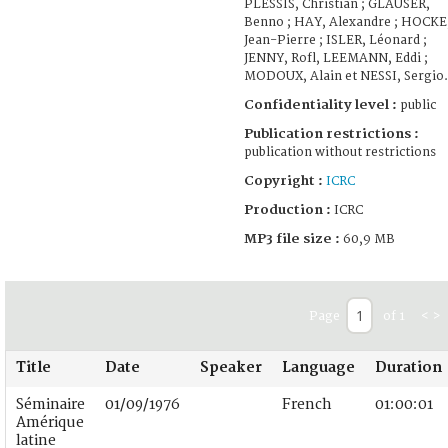
PLESSIS, Christian ; GLAUSER,
Benno ; HAY, Alexandre ; HOCKE
Jean-Pierre ; ISLER, Léonard ;
JENNY, Rofl, LEEMANN, Eddi ;
MODOUX, Alain et NESSI, Sergio.
Confidentiality level :
public
Publication restrictions :
publication without restrictions
Copyright :
ICRC
Production :
ICRC
MP3 file size :
60,9 MB
Page
of 1
<
>
Title
Date
Speaker
Language
Duration
Séminaire
01/09/1976
French
01:00:01
Amérique
latine