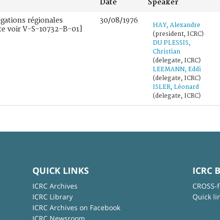
Date
Speaker
égations régionales
30/08/1976
HAY, Alexandre
te voir V-S-10732-B-01]
(president, ICRC)
DU PLESSIS,
Christian
(delegate, ICRC)
LEEMANN, Eddi
(delegate, ICRC)
ISLER, Léonard
(delegate, ICRC)
QUICK LINKS
ICRC 
ICRC Archives
CROSS-f
ICRC Library
Quick li
ICRC Archives on Facebook
ICRC Newsroom