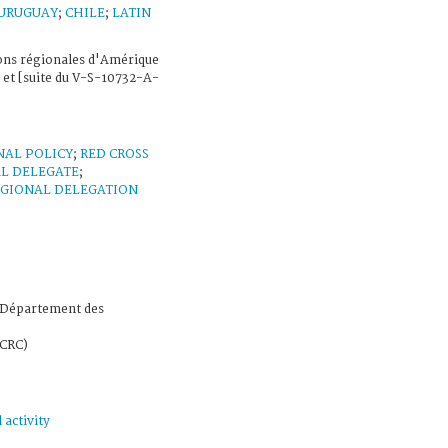
URUGUAY
;
CHILE
;
LATIN
ions régionales d'Amérique
 et [suite du V-S-10732-A-
NAL POLICY
;
RED CROSS
L DELEGATE
;
EGIONAL DELEGATION
u Département des
ICRC)
 activity