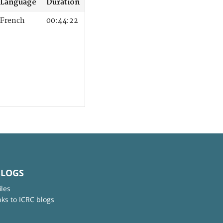
Language
Duration
French
00:44:22
BLOGS
iles
nks to ICRC blogs