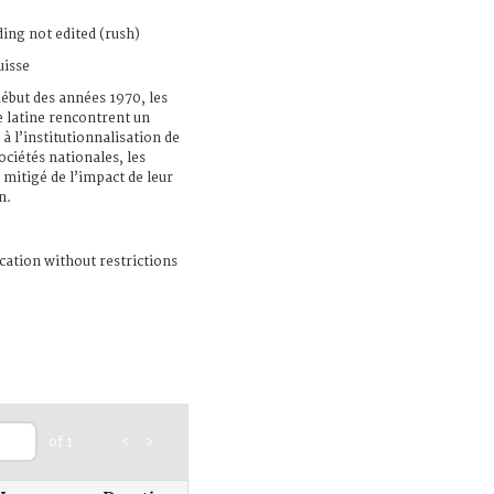
ing not edited (rush)
uisse
début des années 1970, les
 latine rencontrent un
 à l’institutionnalisation de
ociétés nationales, les
 mitigé de l’impact de leur
n.
cation without restrictions
of 1
<
>