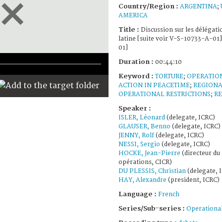
Country/Region :
ARGENTINA
;
AMERICA
Title :
Discussion sur les délégat
latine [suite voir V-S-10733-A-01]
01]
Duration :
00:44:10
Keyword :
TORTURE
;
OPERATIO
ACTION IN PEACETIME
;
REGIONA
OPERATIONAL RESTRICTIONS
;
R
Speaker :
ISLER, Léonard
(delegate, ICRC)
GLAUSER, Benno
(delegate, ICRC)
JENNY, Rolf
(delegate, ICRC)
NESSI, Sergio
(delegate, ICRC)
HOCKE, Jean-Pierre
(directeur d
opérations, CICR)
DU PLESSIS, Christian
(delegate, 
HAY, Alexandre
(president, ICRC)
Language :
French
Series/Sub-series :
Operational