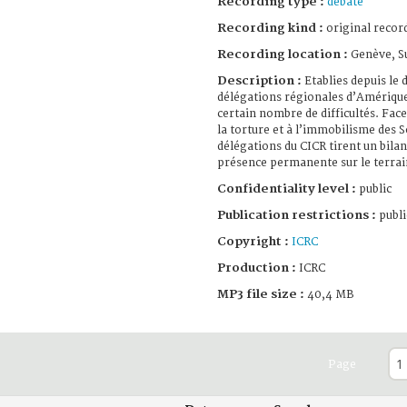
Recording type :
debate
Recording kind :
original record
Recording location :
Genève, S
Description :
Etablies depuis le 
délégations régionales d’Amérique
certain nombre de difficultés. Face
la torture et à l’immobilisme des S
délégations du CICR tirent un bilan
présence permanente sur le terrai
Confidentiality level :
public
Publication restrictions :
publi
Copyright :
ICRC
Production :
ICRC
MP3 file size :
40,4 MB
Page