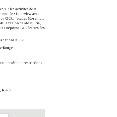
s sur les activités de la
e monde / Interview avec
e du CICR / Jacques Moreillon
 de la région de Mosquitia,
a / Réponses aux lettres des
ernationale, RSI
x-Rouge
cation without restrictions
, ICRC)