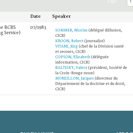
Page
Date
Speaker
ue RCBS
07/1983
SOMMER, Nicolas
(délégué diffusion,
g Service)
CICR)
KROON, Robert
(journalist)
VITANI, Jürg
(chef de la Division santé
et secours, CICR)
COPSON, Elizabeth
(déléguée
information, CICR)
BALTISKY, Valery
(président, Société de
la Croix-Rouge russe)
MOREILLON, Jacques
(directeur du
Département de la doctrine et du droit,
CICR)