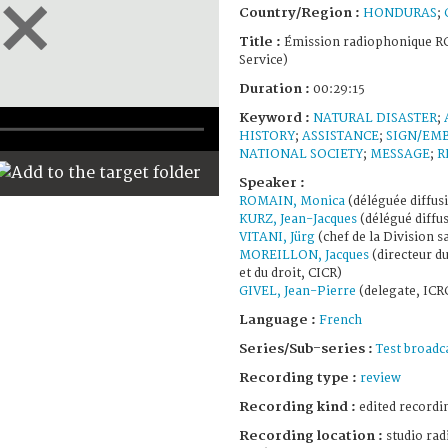
Country/Region :
HONDURAS
;
Title :
Émission radiophonique RC
Service)
Duration :
00:29:15
Keyword :
NATURAL DISASTER
;
HISTORY
;
ASSISTANCE
;
SIGN/EM
NATIONAL SOCIETY
;
MESSAGE
;
R
Speaker :
ROMAIN, Monica
(déléguée diffus
KURZ, Jean-Jacques
(délégué diffu
VITANI, Jürg
(chef de la Division s
MOREILLON, Jacques
(directeur d
et du droit, CICR)
GIVEL, Jean-Pierre
(delegate, ICR
Language :
French
Series/Sub-series :
Test broadc
Recording type :
review
Recording kind :
edited recordi
Recording location :
studio rad