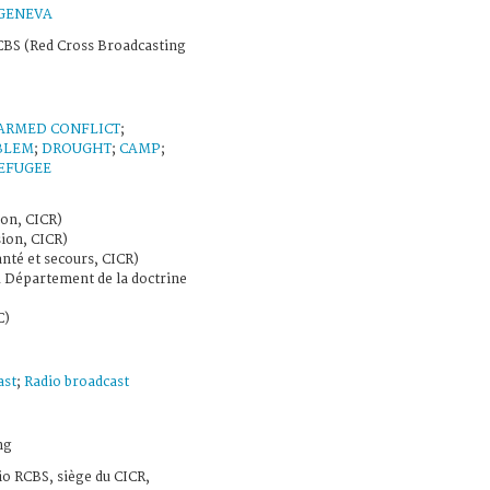
GENEVA
BS (Red Cross Broadcasting
ARMED CONFLICT
;
BLEM
;
DROUGHT
;
CAMP
;
EFUGEE
ion, CICR)
sion, CICR)
anté et secours, CICR)
u Département de la doctrine
C)
ast
;
Radio broadcast
ng
io RCBS, siège du CICR,