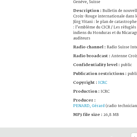
Genève, Suisse
Description :
Bulletin de nouvelle
Croix-Rouge internationale dans l
Jürg Vitani : le plan de catastroph
: l'emblème du CICR / Les réfugiés
indiens du Honduras et du Nicaragu
auditeurs
Radio channel :
Radio Suisse Int
Radio broadcast :
Antenne Croi
Confidentiality level :
public
Publication restrictions :
publi
Copyright :
ICRC
Production :
ICRC
Producer :
PENARD, Gérard
(radio technician
MP3 file size :
26,8 MB