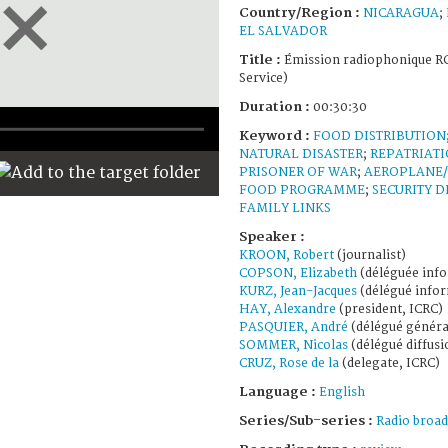
Country/Region :
NICARAGUA
;
EL SALVADOR
Title :
Émission radiophonique RC
Service)
Duration :
00:30:30
Keyword :
FOOD DISTRIBUTION
NATURAL DISASTER
;
REPATRIAT
PRISONER OF WAR
;
AEROPLANE
FOOD PROGRAMME
;
SECURITY D
FAMILY LINKS
Speaker :
KROON, Robert
(journalist)
COPSON, Elizabeth
(déléguée info
KURZ, Jean-Jacques
(délégué infor
HAY, Alexandre
(president, ICRC)
PASQUIER, André
(délégué généra
SOMMER, Nicolas
(délégué diffusi
CRUZ, Rose de la
(delegate, ICRC)
Language :
English
Series/Sub-series :
Radio broad