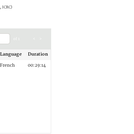
, ICRC)
of 1
<
>
Language
Duration
French
00:29:14