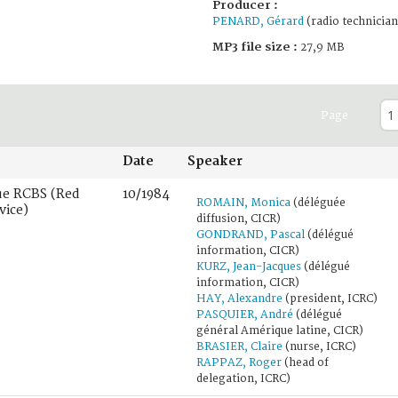
Producer :
PENARD, Gérard
(radio technician
MP3 file size :
27,9 MB
Page
Date
Speaker
ue RCBS (Red
10/1984
ROMAIN, Monica
(déléguée
vice)
diffusion, CICR)
GONDRAND, Pascal
(délégué
information, CICR)
KURZ, Jean-Jacques
(délégué
information, CICR)
HAY, Alexandre
(president, ICRC)
PASQUIER, André
(délégué
général Amérique latine, CICR)
BRASIER, Claire
(nurse, ICRC)
RAPPAZ, Roger
(head of
delegation, ICRC)