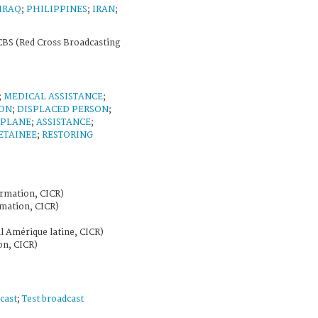
IRAQ
;
PHILIPPINES
;
IRAN
;
BS (Red Cross Broadcasting
;
MEDICAL ASSISTANCE
;
ION
;
DISPLACED PERSON
;
/PLANE
;
ASSISTANCE
;
ETAINEE
;
RESTORING
rmation, CICR)
mation, CICR)
l Amérique latine, CICR)
on, CICR)
cast
;
Test broadcast