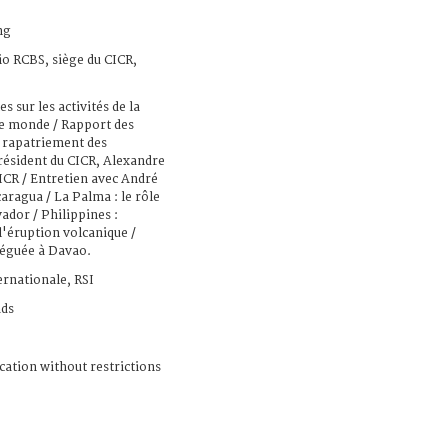
ng
io RCBS, siège du CICR,
s sur les activités de la
le monde / Rapport des
 : rapatriement des
Président du CICR, Alexandre
ICR / Entretien avec André
caragua / La Palma : le rôle
ador / Philippines :
l'éruption volcanique /
léguée à Davao.
ernationale, RSI
ads
cation without restrictions