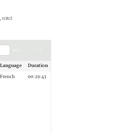
, ICRC)
of 1
<
>
Language
Duration
French
00:29:43