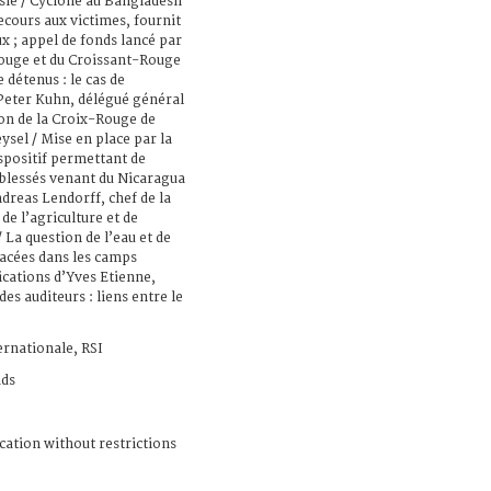
sie / Cyclone au Bangladesh
ecours aux victimes, fournit
x ; appel de fonds lancé par
Rouge et du Croissant-Rouge
 détenus : le cas de
 Peter Kuhn, délégué général
ion de la Croix-Rouge de
ysel / Mise en place par la
spositif permettant de
 blessés venant du Nicaragua
ndreas Lendorff, chef de la
de l’agriculture et de
/ La question de l’eau et de
acées dans les camps
ications d’Yves Etienne,
s auditeurs : liens entre le
ernationale, RSI
ads
cation without restrictions