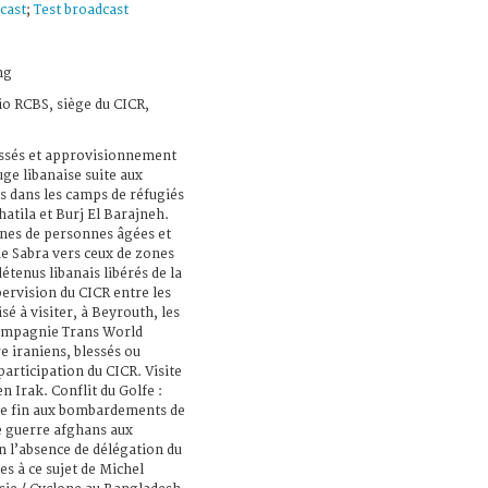
cast
;
Test broadcast
ng
io RCBS, siège du CICR,
essés et approvisionnement
ge libanaise suite aux
s dans les camps de réfugiés
atila et Burj El Barajneh.
ines de personnes âgées et
e Sabra vers ceux de zones
étenus libanais libérés de la
upervision du CICR entre les
isé à visiter, à Beyrouth, les
compagnie Trans World
e iraniens, blessés ou
participation du CICR. Visite
n Irak. Conflit du Golfe :
re fin aux bombardements de
 de guerre afghans aux
n l’absence de délégation du
 à ce sujet de Michel