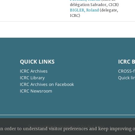
délégation Salvador, CICR)
BIGLER, Roland
(delegate,
ICRC)
QUICK LINKS
ICRC 
ICRC Archives
CROSS-f
ICRC Library
Quick li
ICRC Archives on Facebook
ICRC Newsroom
© International Committee of the Red Cross
in order to understand visitor preferences and keep improving o