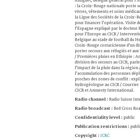
Amiguet, délégué général pour l’A
: la Croix-Rouge nationale porte s
vivres, vêtements et soins médicau
la Ligue des Sociétés de la Croix-
pour financer l’opération. Visite de
l’Espagne expliqué par le docteur
pour l’Europe au CICR / Intervent
Belgique au stade de football du He
Croix-Rouge costaricienne d’un di
porter secours aux réfugiés et aux
/ Premières pluies en Ethiopie : A
division des secours au CICR, parle 
l’impact de la pluie dans la région 
l’accumulation des personnes dépl
proches des zones de conflit : expl
hydrogéologue au CICR / Courrier de
CICR et Amnesty International.
Radio channel :
Radio Suisse Int
Radio broadcast :
Red Cross Ro
Confidentiality level :
public
Publication restrictions :
publi
Copyright :
ICRC