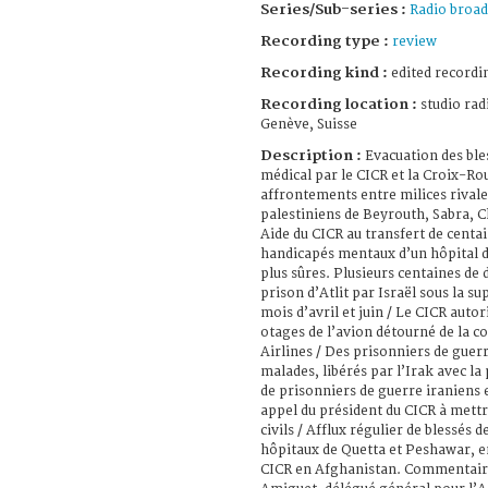
Series/Sub-series :
Radio broad
Recording type :
review
Recording kind :
edited recordi
Recording location :
studio rad
Genève, Suisse
Description :
Evacuation des bl
médical par le CICR et la Croix-Rou
affrontements entre milices rivale
palestiniens de Beyrouth, Sabra, Ch
Aide du CICR au transfert de centa
handicapés mentaux d’un hôpital d
plus sûres. Plusieurs centaines de d
prison d’Atlit par Israël sous la s
mois d’avril et juin / Le CICR autor
otages de l’avion détourné de la 
Airlines / Des prisonniers de guerr
malades, libérés par l’Irak avec la 
de prisonniers de guerre iraniens e
appel du président du CICR à mett
civils / Afflux régulier de blessés
hôpitaux de Quetta et Peshawar, e
CICR en Afghanistan. Commentaires