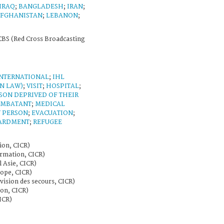
IRAQ
;
BANGLADESH
;
IRAN
;
FGHANISTAN
;
LEBANON
;
BS (Red Cross Broadcasting
INTERNATIONAL
;
IHL
N LAW)
;
VISIT
;
HOSPITAL
;
SON DEPRIVED OF THEIR
MBATANT
;
MEDICAL
 PERSON
;
EVACUATION
;
ARDMENT
;
REFUGEE
ion, CICR)
rmation, CICR)
 Asie, CICR)
ope, CICR)
ivision des secours, CICR)
ion, CICR)
ICR)