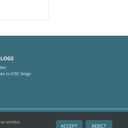
BLOGS
iles
nks to ICRC blogs
ur service.
ACCEPT
REJECT