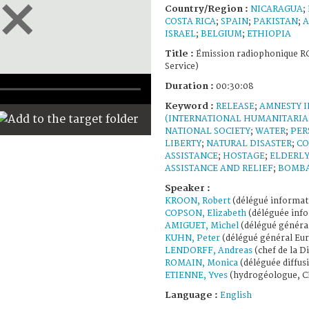
Country/Region :
NICARAGUA
;
COSTA RICA
;
SPAIN
;
PAKISTAN
;
A
ISRAEL
;
BELGIUM
;
ETHIOPIA
Title :
Émission radiophonique RC
Service)
Duration :
00:30:08
Keyword :
RELEASE
;
AMNESTY 
(INTERNATIONAL HUMANITARIA
NATIONAL SOCIETY
;
WATER
;
PER
LIBERTY
;
NATURAL DISASTER
;
CO
ASSISTANCE
;
HOSTAGE
;
ELDERLY
ASSISTANCE AND RELIEF
;
BOMB
Speaker :
KROON, Robert
(délégué informat
COPSON, Elizabeth
(déléguée info
AMIGUET, Michel
(délégué général
KUHN, Peter
(délégué général Eur
LENDORFF, Andreas
(chef de la D
ROMAIN, Monica
(déléguée diffus
ETIENNE, Yves
(hydrogéologue, C
Language :
English