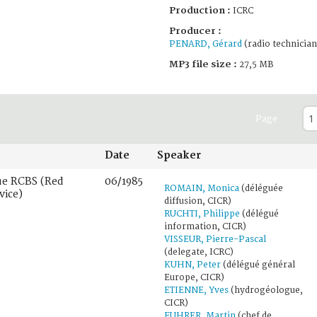
Production :
ICRC
Producer :
PENARD, Gérard
(radio technician
MP3 file size :
27,5 MB
Page
Date
Speaker
ue RCBS (Red
06/1985
ROMAIN, Monica
(déléguée
vice)
diffusion, CICR)
RUCHTI, Philippe
(délégué
information, CICR)
VISSEUR, Pierre-Pascal
(delegate, ICRC)
KUHN, Peter
(délégué général
Europe, CICR)
ETIENNE, Yves
(hydrogéologue,
CICR)
FUHRER, Martin
(chef de