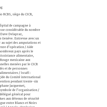
ng
io RCBS, siège du CICR,
hôpital de campagne à
usse considérable du nombre
e Dave Delapraz,
s Genève. Entrevue avec un
 au sujet des amputations et
genre d'opération / Aide
 nombreux pays après le
Assistance alimentaire,
x-Rouge mexicaine aux
nnelles menées par le CICR
olés et de personnes
alimentaires / Israël :
gide du Comité international
tention pendant trente-six
éphane Jacquemet,
symbole de l'organisation /
 délégué général pour
dues aux détenus de sécurité
ogue entre Blancs et Noirs