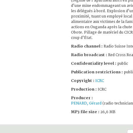
(régime de l'apartheid alors en pl
d'une mine endommageant un avio
les délégués à bord. Explosion d'
proximité, tuant un employé local d
alimentaire aux victimes de la fam
actions en Ouganda après la chut
Obote. Pillage de matériel du CICR
coup d'État.
Radio channel :
Radio Suisse Int
Radio broadcast :
Red Cross Ro
Confidentiality level :
public
Publication restrictions :
publi
Copyright :
ICRC
Production :
ICRC
Producer :
PENARD, Gérard
(radio technician
MP3 file size :
26,6 MB