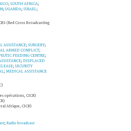
XICO
;
SOUTH AFRICA
;
AN
;
UGANDA
;
ISRAEL
;
BS (Red Cross Broadcasting
L ASSISTANCE
;
SURGERY
;
AL ARMED CONFLICT
;
EUTIC FEEDING CENTRE
;
ASSISTANCE
;
DISPLACED
ELEASE
;
SECURITY
AL
;
MEDICAL ASSISTANCE
C)
es opérations, CICR)
CR)
ral Afrique, CICR)
ast
;
Radio broadcast