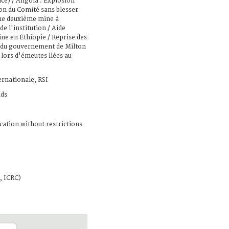
ace) / Angola : Explosion
n du Comité sans blesser
une deuxième mine à
e l'institution / Aide
ine en Éthiopie / Reprise des
e du gouvernement de Milton
 lors d'émeutes liées au
ernationale, RSI
ads
cation without restrictions
, ICRC)