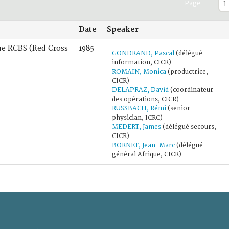
Page
Date
Speaker
ue RCBS (Red Cross
1985
GONDRAND, Pascal
(délégué
information, CICR)
ROMAIN, Monica
(productrice,
CICR)
DELAPRAZ, David
(coordinateur
des opérations, CICR)
RUSSBACH, Rémi
(senior
physician, ICRC)
MEDERT, James
(délégué secours,
CICR)
BORNET, Jean-Marc
(délégué
général Afrique, CICR)