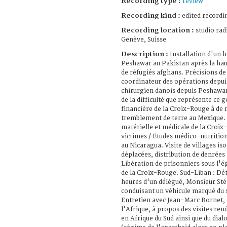
Recording type :
review
Recording kind :
edited recordi
Recording location :
studio rad
Genève, Suisse
Description :
Installation d'un 
Peshawar au Pakistan après la ha
de réfugiés afghans. Précisions d
coordinateur des opérations depui
chirurgien danois depuis Peshawar
de la difficulté que représente ce 
financière de la Croix-Rouge à de
tremblement de terre au Mexique. 
matérielle et médicale de la Croi
victimes / Études médico-nutritio
au Nicaragua. Visite de villages is
déplacées, distribution de denrées 
Libération de prisonniers sous l'é
de la Croix-Rouge. Sud-Liban : Dé
heures d'un délégué, Monsieur St
conduisant un véhicule marqué du 
Entretien avec Jean-Marc Bornet,
l'Afrique, à propos des visites ren
en Afrique du Sud ainsi que du dial