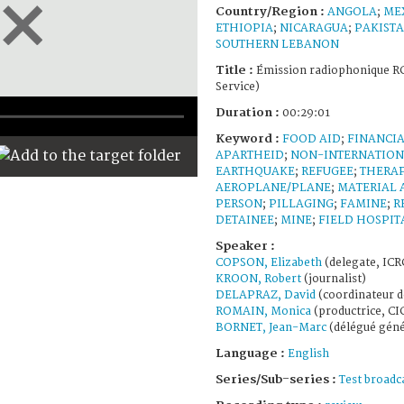
Country/Region :
ANGOLA
;
ME
ETHIOPIA
;
NICARAGUA
;
PAKIST
SOUTHERN LEBANON
Title :
Émission radiophonique RC
Service)
Duration :
00:29:01
Keyword :
FOOD AID
;
FINANCIA
APARTHEID
;
NON-INTERNATION
EARTHQUAKE
;
REFUGEE
;
THERAP
AEROPLANE/PLANE
;
MATERIAL 
PERSON
;
PILLAGING
;
FAMINE
;
R
DETAINEE
;
MINE
;
FIELD HOSPIT
Speaker :
COPSON, Elizabeth
(delegate, ICR
KROON, Robert
(journalist)
DELAPRAZ, David
(coordinateur d
ROMAIN, Monica
(productrice, CI
BORNET, Jean-Marc
(délégué géné
Language :
English
Series/Sub-series :
Test broadc