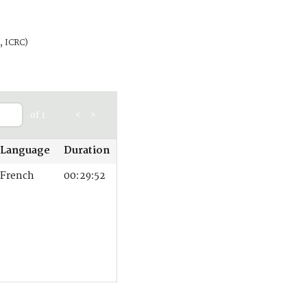
, ICRC)
of 1
<
>
Language
Duration
French
00:29:52