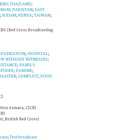
ERU
;
THAILAND
;
T NAM
;
PAKISTAN
;
EAST
;
SUDAN
;
KENYA
;
TAIWAN
;
BS (Red Cross Broadcasting
EPATRIATION
;
HOSPITAL
;
EW WITHOUT WITNESSES
;
SISTANCE
;
FAMILY
EFUGEE
;
FAMINE
;
ISASTER
;
CONFLICT
;
FOOD
C)
ation Asmara, CICR)
CR)
t, British Red Cross)
cast
;
Test broadcast