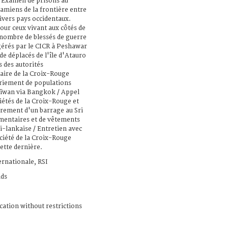
/ Examen de prisons au
namiens de la frontière entre
ivers pays occidentaux.
pour ceux vivant aux côtés de
nombre de blessés de guerre
érés par le CICR à Peshawar
 de déplacés de l'île d'Atauro
s des autorités
aire de la Croix-Rouge
triement de populations
aïwan via Bangkok / Appel
iétés de la Croix-Rouge et
rement d'un barrage au Sri
imentaires et de vêtements
i-lankaise / Entretien avec
ciété de la Croix-Rouge
cette dernière.
ernationale, RSI
ads
cation without restrictions