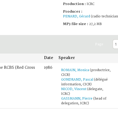
Production :
ICRC
Producer :
PENARD, Gérard
(radio technician
MP3 file size :
27,2 MB
Page
Date
Speaker
ue RCBS (Red Cross
1986
ROMAIN, Monica
(productrice,
CICR)
GONDRAND, Pascal
(délégué
information, CICR)
NICOD, Vincent
(delegate,
ICRC)
GASSMANN, Pierre
(head of
delegation, ICRC)