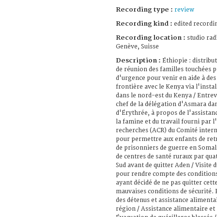
Recording type :
review
Recording kind :
edited recordi
Recording location :
studio rad
Genève, Suisse
Description :
Éthiopie : distribu
de réunion des familles touchées pa
d'urgence pour venir en aide à des
frontière avec le Kenya via l'insta
dans le nord-est du Kenya / Entre
chef de la délégation d'Asmara da
d'Érythrée, à propos de l'assistan
la famine et du travail fourni par 
recherches (ACR) du Comité intern
pour permettre aux enfants de retr
de prisonniers de guerre en Somali
de centres de santé ruraux par qu
Sud avant de quitter Aden / Visite
pour rendre compte des conditions
ayant décidé de ne pas quitter cett
mauvaises conditions de sécurité.
des détenus et assistance alimentai
région / Assistance alimentaire et