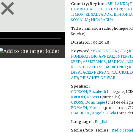
Country/Region :
SRI LANKA
;
P
CAMBODIA
;
SOUTH YEMEN
;
VIE
TIMOR
;
EL SALVADOR
;
ETHIOPIA
SOMALIA
;
NICARAGUA
Title :
Émission radiophonique RC
Service)
Duration :
00:29:48
Keyword :
EVACUATION
;
CTA
;
R
FUNDRAISING APPEAL
;
INTERVI
SEED
;
ASSISTANCE
;
MEDICAL AS
REUNIFICATION
;
EMERGENCY
;
R
DISPLACED PERSON
;
NATURAL D
AID
;
PRISONER OF WAR
Speaker :
COPSON, Elizabeth
(delegate, ICR
KROON, Robert
(journalist)
GROSS, Dominique
(chef de délég
ROMAIN, Monica
(productrice, CI
LIMERICK, Angela Olivia
(presiden
Language :
English
Series/Sub-series :
Radio broad