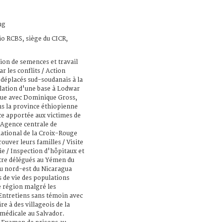
ng
io RCBS, siège du CICR,
tion de semences et travail
r les conflits / Action
 déplacés sud-soudanais à la
llation d'une base à Lodwar
vue avec Dominique Gross,
ns la province éthiopienne
ce apportée aux victimes de
l'Agence centrale de
ational de la Croix-Rouge
ouver leurs familles / Visite
e / Inspection d'hôpitaux et
atre délégués au Yémen du
 du nord-est du Nicaragua
 de vie des populations
e région malgré les
 Entretiens sans témoin avec
re à des villageois de la
 médicale au Salvador.