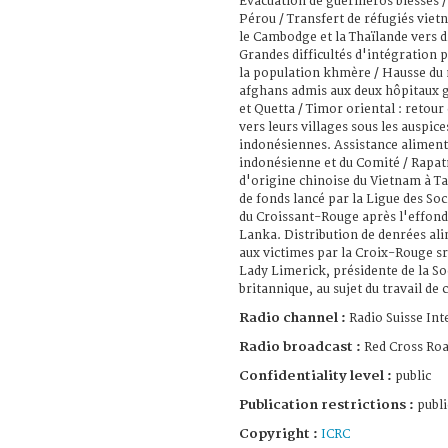
Évacuation de guérilleros blessés 
Pérou / Transfert de réfugiés viet
le Cambodge et la Thaïlande vers d
Grandes difficultés d'intégration 
la population khmère / Hausse du 
afghans admis aux deux hôpitaux g
et Quetta / Timor oriental : retour
vers leurs villages sous les auspice
indonésiennes. Assistance aliment
indonésienne et du Comité / Rapa
d'origine chinoise du Vietnam à T
de fonds lancé par la Ligue des Soc
du Croissant-Rouge après l'effond
Lanka. Distribution de denrées al
aux victimes par la Croix-Rouge sr
Lady Limerick, présidente de la So
britannique, au sujet du travail de 
Radio channel :
Radio Suisse Int
Radio broadcast :
Red Cross Ro
Confidentiality level :
public
Publication restrictions :
publi
Copyright :
ICRC