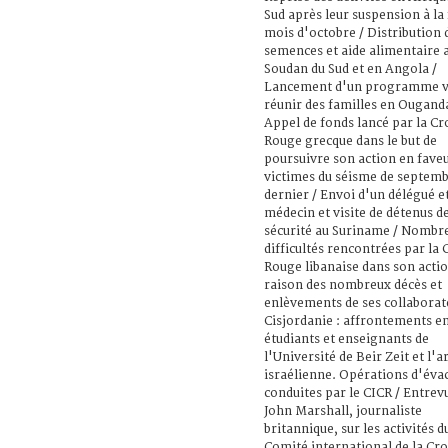
Sud après leur suspension à la 
mois d'octobre / Distribution 
semences et aide alimentaire 
Soudan du Sud et en Angola /
Lancement d'un programme v
réunir des familles en Ouganda
Appel de fonds lancé par la Cr
Rouge grecque dans le but de
poursuivre son action en fave
victimes du séisme de septem
dernier / Envoi d'un délégué e
médecin et visite de détenus d
sécurité au Suriname / Nombr
difficultés rencontrées par la 
Rouge libanaise dans son acti
raison des nombreux décès et
enlèvements de ses collaborat
Cisjordanie : affrontements e
étudiants et enseignants de
l'Université de Beir Zeit et l'
israélienne. Opérations d'éva
conduites par le CICR / Entrev
John Marshall, journaliste
britannique, sur les activités d
Comité international de la Cro