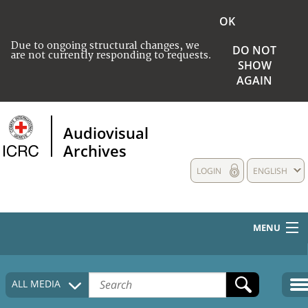
OK
Due to ongoing structural changes, we
DO NOT
are not currently responding to requests.
SHOW
AGAIN
Audiovisual
Archives
LOGIN
ENGLISH
MENU
HOME
ALL MEDIA
COLLECTIONS DESCRIPTION