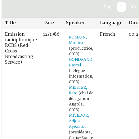
Page
of 1
Title
Date
Speaker
Language
Dur
Émission
12/1986
French
00:2
ROMAIN,
radiophonique
Monica
RCBS (Red
(productrice,
Cross
CICR)
Broadcasting
GONDRAND,
Service)
Pascal
(délégué
information,
CICR)
MEISTER,
Reto
(chef de
délégation
Angola,
CICR)
MIVEDOR,
Adjoa
Ayezatou
(présidente,
Croix-Rouge