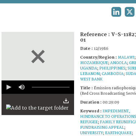
TERMS AND CONDITIONS OF USE
LINKEDIN
X
FAQ
Reference :
V-S-1182
01
Date :
12/1986
Country/Region :
MALAWI
;
MOZAMBIQUE
;
ANGOLA
;
GR
UGANDA
;
PHILIPPINES
;
SUR
LEBANON
;
CAMBODIA
;
SUD
WEST BANK
0
seconds
Title :
Émission radiophoniq
of
(Red Cross Broadcasting Servi
29
minutes,
Duration :
00:29:09
5
Keyword :
seconds
IMPEDIMENT,
HINDRANCE TO OPERATION
REFUGEE
;
FAMILY REUNIFIC
FUNDRAISING APPEAL
;
UNIVERSITY
;
EARTHQUAKE
;