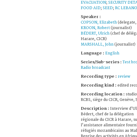
EVACUATION
;
SECURITY DET
FOOD AID
;
SEED
;
RC LEBAN
Speaker :
COPSON, Elizabeth
(delegate,
KROON, Robert
(journalist)
BÉDERT, Ulrich
(chef de délég
Harare, CICR)
MARSHALL, John
(journalist)
Language :
English
Series/Sub-series :
Test br
Radio broadcast
Recording type :
review
Recording kind :
edited rec
Recording location :
studio
RCBS, siège du CICR, Genève, 
Description :
Interview d'Ul
Bédert, chef de la délégation
régionale du CICR à Harare, s
l'assistance alimentaire fourn
réfugiés mozambicains au Mal
Reprise des activités en Afriqu