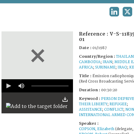
TERMS AND CONDITIONS OF USE
LINKEDIN
X
FAQ
Reference :
V-S-1183
01
Date :
01/1987
Country/Region :
THAILAN
CAMBODIA
;
IRAN
;
MIDDLE E
AFRICA
;
SURINAME
;
IRAQ
;
K
Title :
Émission radiophoniq
0
(Red Cross Broadcasting Servi
seconds
Duration :
00:30:20
of
30
Keyword :
PERSON DEPRIVE
minutes,
THEIR LIBERTY
;
REFUGEE
;
16
seconds
ASSISTANCE
;
CONFLICT
;
NON
INTERNATIONAL ARMED CON
Speaker :
COPSON, Elizabeth
(delegate,