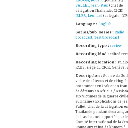
KROON, Robert
(journalist)
FALLET, Jean-Paul
(chef de
délégation Thaïlande, CICR)
ISLER, Léonard
(delegate, ICR
Language :
English
Series/Sub-series :
Radio
broadcast
;
Test broadcast
Recording type :
review
Recording kind :
edited rec
Recording location :
studio
RCBS, siège du CICR, Genève, 
Description :
Guerre du Golf
visite de détenus et de réfugié
notamment en Irak et en Iran /
de détenus en Afrique / Assist
aux victimes de la guerre civil
Suriname / Explications de Je
Fallet, chef de la délégation e
Thaïlande pendant deux ans, au
de l'assistance apportée par l
Comité international de la Cro
Rouge aux réfugiés khmers /