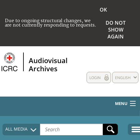
OK
Due to ongoing structural changes, we
DO NOT
are not currently responding to requests.
SHOW
AGAIN
Audiovisual
Archives
LOGIN
ENGLISH
MENU
HOME
ALL MEDIA
COLLECTIONS DESCRIPTION