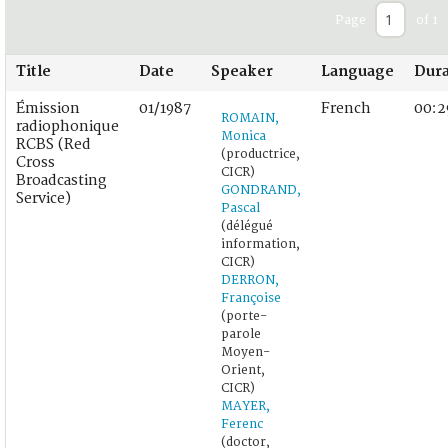
Page
of 1
Title
Date
Speaker
Language
Dura
Émission
01/1987
French
00:2
ROMAIN,
radiophonique
Monica
RCBS (Red
(productrice,
Cross
CICR)
Broadcasting
GONDRAND,
Service)
Pascal
(délégué
information,
CICR)
DERRON,
Françoise
(porte-
parole
Moyen-
Orient,
CICR)
MAYER,
Ferenc
(doctor,