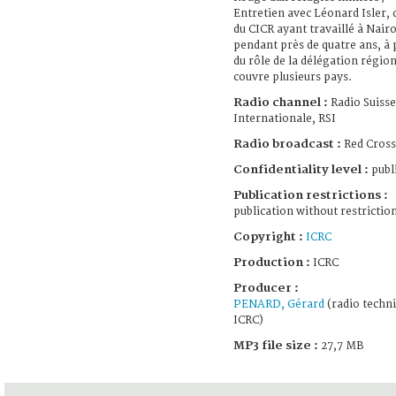
Entretien avec Léonard Isler, 
du CICR ayant travaillé à Nairo
pendant près de quatre ans, à
du rôle de la délégation région
couvre plusieurs pays.
Radio channel :
Radio Suisse
Internationale, RSI
Radio broadcast :
Red Cross
Confidentiality level :
publ
Publication restrictions :
publication without restrictio
Copyright :
ICRC
Production :
ICRC
Producer :
PENARD, Gérard
(radio techni
ICRC)
MP3 file size :
27,7 MB