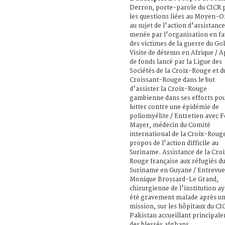
Derron, porte-parole du CICR 
les questions liées au Moyen-O
au sujet de l'action d'assistance
menée par l'organisation en f
des victimes de la guerre du Gol
Visite de détenus en Afrique / 
de fonds lancé par la Ligue des
Sociétés de la Croix-Rouge et d
Croissant-Rouge dans le but
d'assister la Croix-Rouge
gambienne dans ses efforts po
lutter contre une épidémie de
poliomyélite / Entretien avec 
Mayer, médecin du Comité
international de la Croix-Rouge
propos de l'action difficile au
Suriname. Assistance de la Cro
Rouge française aux réfugiés d
Suriname en Guyane / Entrevue
Monique Brossard-Le Grand,
chirurgienne de l'institution a
été gravement malade après u
mission, sur les hôpitaux du CI
Pakistan accueillant principal
des blessés afghans.