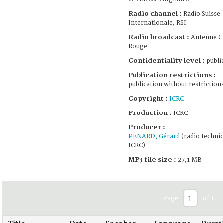
Radio channel :
Radio Suisse
Internationale, RSI
Radio broadcast :
Antenne C
Rouge
Confidentiality level :
publi
Publication restrictions :
publication without restriction
Copyright :
ICRC
Production :
ICRC
Producer :
PENARD, Gérard
(radio technic
ICRC)
MP3 file size :
27,1 MB
Page
of 1