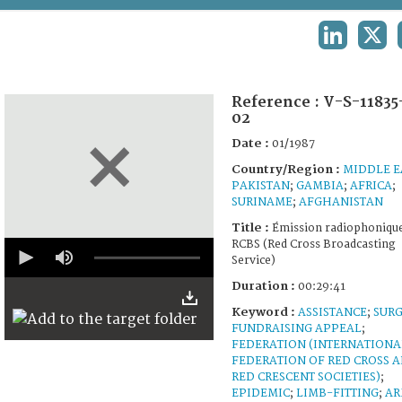
TERMS AND CONDITIONS OF USE
LINKEDIN
X
FAQ
Reference :
V-S-11835
02
Date :
01/1987
Country/Region :
MIDDLE E
PAKISTAN
;
GAMBIA
;
AFRICA
;
SURINAME
;
AFGHANISTAN
Title :
Émission radiophoniqu
0
RCBS (Red Cross Broadcasting
seconds
Service)
of
29
Duration :
00:29:41
minutes,
Keyword :
ASSISTANCE
;
SUR
37
seconds
FUNDRAISING APPEAL
;
FEDERATION (INTERNATIONA
FEDERATION OF RED CROSS 
RED CRESCENT SOCIETIES)
;
EPIDEMIC
;
LIMB-FITTING
;
AR