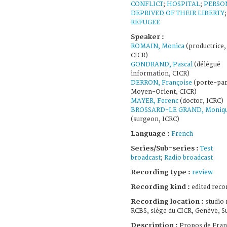
CONFLICT
;
HOSPITAL
;
PERSO
DEPRIVED OF THEIR LIBERTY
;
REFUGEE
Speaker :
ROMAIN, Monica
(productrice,
CICR)
GONDRAND, Pascal
(délégué
information, CICR)
DERRON, Françoise
(porte-par
Moyen-Orient, CICR)
MAYER, Ferenc
(doctor, ICRC)
BROSSARD-LE GRAND, Moniq
(surgeon, ICRC)
Language :
French
Series/Sub-series :
Test
broadcast
;
Radio broadcast
Recording type :
review
Recording kind :
edited reco
Recording location :
studio 
RCBS, siège du CICR, Genève, S
Description :
Propos de Fran