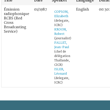
Title
Date
Speaker
Language
Durat
Émission
01/1987
English
00:30
COPSON,
radiophonique
Elizabeth
RCBS (Red
(delegate,
Cross
ICRC)
Broadcasting
KROON,
Service)
Robert
(journalist)
FALLET,
Jean-Paul
(chef de
délégation
Thaïlande,
CICR)
ISLER,
Léonard
(delegate,
ICRC)