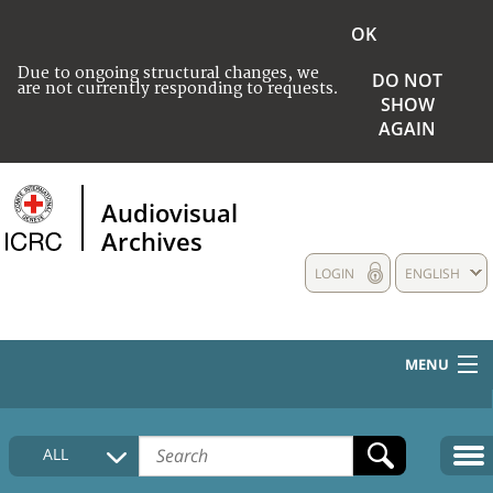
OK
Due to ongoing structural changes, we
DO NOT
are not currently responding to requests.
SHOW
AGAIN
Audiovisual
Archives
LOGIN
ENGLISH
MENU
HOME
ALL
COLLECTIONS DESCRIPTION
MEDIA