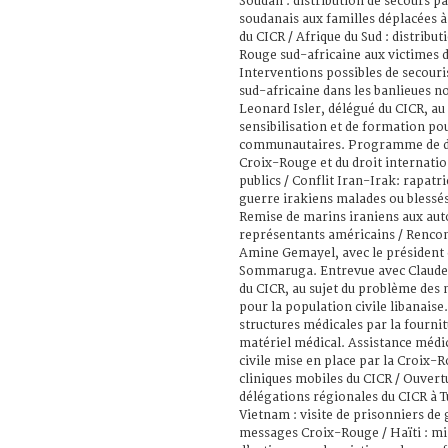
Soudan : distribution de secours p
soudanais aux familles déplacées 
du CICR / Afrique du Sud : distribut
Rouge sud-africaine aux victimes 
Interventions possibles de secouri
sud-africaine dans les banlieues no
Leonard Isler, délégué du CICR, a
sensibilisation et de formation po
communautaires. Programme de dif
Croix-Rouge et du droit internatio
publics / Conflit Iran-Irak: rapat
guerre irakiens malades ou blessés
Remise de marins iraniens aux aut
représentants américains / Rencont
Amine Gemayel, avec le président 
Sommaruga. Entrevue avec Claude 
du CICR, au sujet du problème des
pour la population civile libanaise
structures médicales par la fourni
matériel médical. Assistance médi
civile mise en place par la Croix-R
cliniques mobiles du CICR / Ouvert
délégations régionales du CICR à 
Vietnam : visite de prisonniers de 
messages Croix-Rouge / Haïti : m