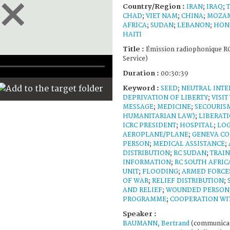
Country/Region :
IRAN
;
IRAQ
;
CHAD
;
VIET NAM
;
CHINA
;
MOZA
AFRICA
;
SUDAN
;
LEBANON
;
HON
HAITI
Title :
Émission radiophonique RC
Service)
Duration :
00:30:39
Keyword :
SEED
;
NEUTRAL INT
DEPRIVATION OF LIBERTY
;
VISIT
MESSAGE
;
MEDICINE
;
SECOURIS
HUMANITARIAN LAW)
;
LIBERAT
ICRC PRESIDENT
;
HOSPITAL
;
LOG
AEROPLANE/PLANE
;
GENEVA CO
PERSON
;
MEDICAL ASSISTANCE
;
DISTRIBUTION
;
RC SUDAN
;
TRAI
INFORMATION
;
RC SOUTH AFRIC
UNIT
;
FLOODING
;
ARMED FORCE
OF WAR
;
RELIEF DISTRIBUTION
;
AND RELIEF
;
WOUNDED PERSON
PROGRAMME
;
COOPERATION WI
Speaker :
BAUMANN, Bertrand
(communicati