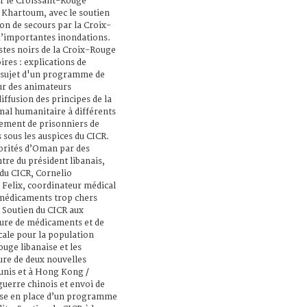
ar le Croissant-Rouge
à Khartoum, avec le soutien
ion de secours par la Croix-
d’importantes inondations.
stes noirs de la Croix-Rouge
ires : explications de
u sujet d'un programme de
ur des animateurs
fusion des principes de la
nal humanitaire à différents
riement de prisonniers de
 sous les auspices du CICR.
orités d’Oman par des
re du président libanais,
du CICR, Cornelio
Felix, coordinateur médical
 médicaments trop chers
. Soutien du CICR aux
ture de médicaments et de
cale pour la population
ouge libanaise et les
ure de deux nouvelles
Tunis et à Hong Kong /
guerre chinois et envoi de
ise en place d’un programme