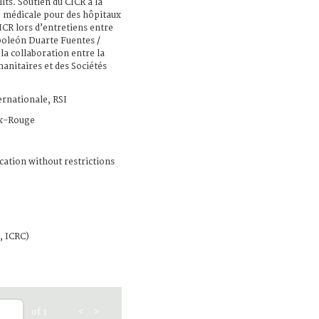
its. Soutien du CICR à la
 médicale pour des hôpitaux
CICR lors d’entretiens entre
apoleón Duarte Fuentes /
la collaboration entre la
anitaires et des Sociétés
ernationale, RSI
x-Rouge
cation without restrictions
, ICRC)
of 1
<
>