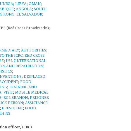
TUNISIA
;
LIBYA
;
OMAN
;
MBIQUE
;
ANGOLA
;
SOUTH
G KONG
;
EL SALVADOR
;
BS (Red Cross Broadcasting
ERMEDIARY
;
AUTHORITIES
;
 TO THE ICRC
;
RED CROSS
ME
;
IHL (INTERNATIONAL
ION AND REPATRIATION
;
ISTICS
;
NVENTIONS
;
DISPLACED
ACCIDENT
;
FOOD
NING
;
TRAINING AND
A
;
VISIT
;
MOBILE MEDICAL
S
;
RC LEBANON
;
PRISONER
SICK PERSON
;
ASSISTANCE
;
PRESIDENT
;
FOOD
TH NS
on officer, ICRC)