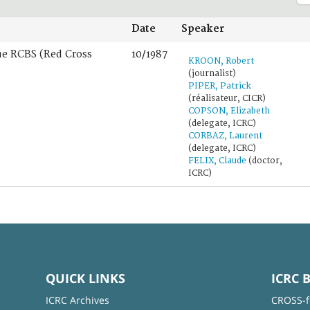
Date
Speaker
ue RCBS (Red Cross
10/1987
KROON, Robert
(journalist)
PIPER, Patrick
(réalisateur, CICR)
COPSON, Elizabeth
(delegate, ICRC)
CORBAZ, Laurent
(delegate, ICRC)
FELIX, Claude
(doctor,
ICRC)
QUICK LINKS
ICRC 
ICRC Archives
CROSS-f