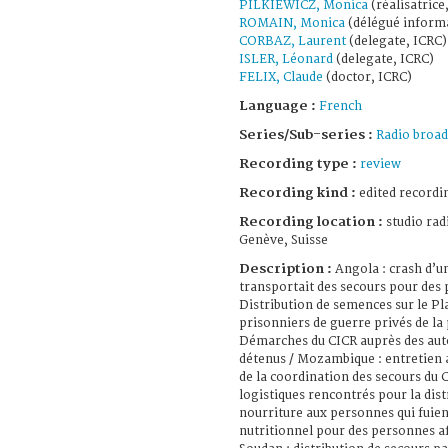
PILKIEWICZ, Monica
(réalisatrice
ROMAIN, Monica
(délégué inform
CORBAZ, Laurent
(delegate, ICRC)
ISLER, Léonard
(delegate, ICRC)
FELIX, Claude
(doctor, ICRC)
Language :
French
Series/Sub-series :
Radio broad
Recording type :
review
Recording kind :
edited recordi
Recording location :
studio rad
Genève, Suisse
Description :
Angola : crash d’u
transportait des secours pour des
Distribution de semences sur le Pla
prisonniers de guerre privés de la
Démarches du CICR auprès des auto
détenus / Mozambique : entretien 
de la coordination des secours du 
logistiques rencontrés pour la dis
nourriture aux personnes qui fui
nutritionnel pour des personnes af