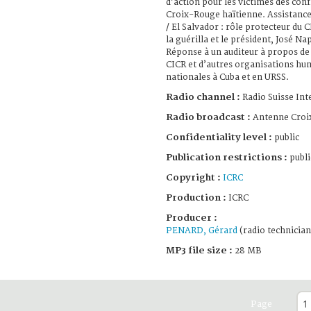
d’action pour les victimes des confl
Croix-Rouge haïtienne. Assistance
/ El Salvador : rôle protecteur du 
la guérilla et le président, José N
Réponse à un auditeur à propos de 
CICR et d’autres organisations hum
nationales à Cuba et en URSS.
Radio channel :
Radio Suisse Int
Radio broadcast :
Antenne Croi
Confidentiality level :
public
Publication restrictions :
publi
Copyright :
ICRC
Production :
ICRC
Producer :
PENARD, Gérard
(radio technician
MP3 file size :
28 MB
Page