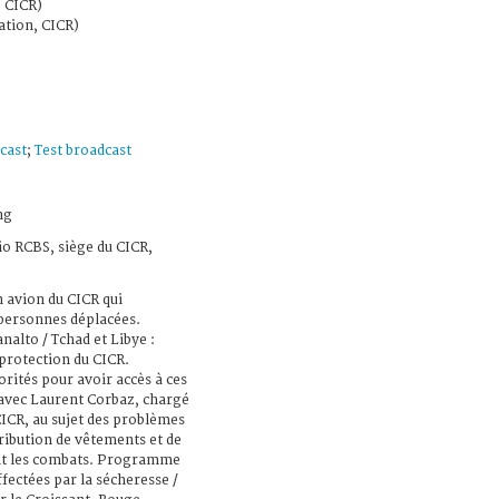
, CICR)
ation, CICR)
cast
;
Test broadcast
ng
io RCBS, siège du CICR,
n avion du CICR qui
 personnes déplacées.
nalto / Tchad et Libye :
 protection du CICR.
rités pour avoir accès à ces
avec Laurent Corbaz, chargé
CICR, au sujet des problèmes
tribution de vêtements et de
ent les combats. Programme
fectées par la sécheresse /