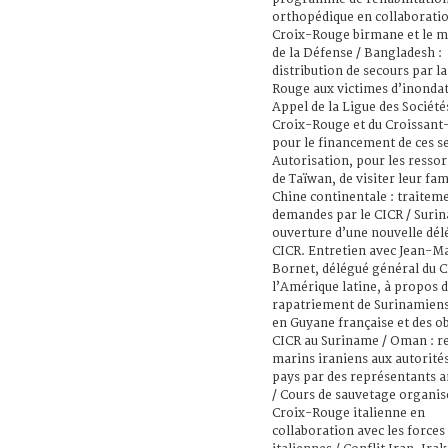
orthopédique en collaboratio
Croix-Rouge birmane et le m
de la Défense / Bangladesh :
distribution de secours par l
Rouge aux victimes d’inondat
Appel de la Ligue des Sociétés
Croix-Rouge et du Croissan
pour le financement de ces s
Autorisation, pour les ressor
de Taïwan, de visiter leur fam
Chine continentale : traitem
demandes par le CICR / Surin
ouverture d’une nouvelle dél
CICR. Entretien avec Jean-M
Bornet, délégué général du 
l’Amérique latine, à propos 
rapatriement de Surinamiens
en Guyane française et des ob
CICR au Suriname / Oman : r
marins iraniens aux autorités
pays par des représentants 
/ Cours de sauvetage organis
Croix-Rouge italienne en
collaboration avec les force