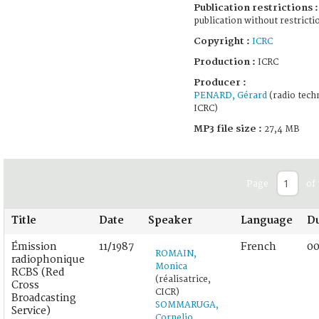
Publication restrictions :
publication without restricti
Copyright :
ICRC
Production :
ICRC
Producer :
PENARD, Gérard
(radio tech
ICRC)
MP3 file size :
27,4 MB
Page
of 
Title
Date
Speaker
Language
Du
Émission
11/1987
French
00
ROMAIN,
radiophonique
Monica
RCBS (Red
(réalisatrice,
Cross
CICR)
Broadcasting
SOMMARUGA,
Service)
Cornelio