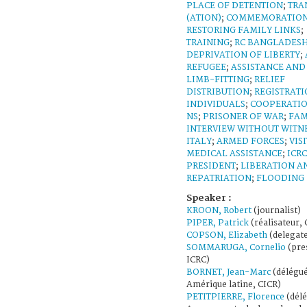
PLACE OF DETENTION
;
TRA
(ATION)
;
COMMEMORATIO
RESTORING FAMILY LINKS
;
TRAINING
;
RC BANGLADES
DEPRIVATION OF LIBERTY
;
REFUGEE
;
ASSISTANCE AND
LIMB-FITTING
;
RELIEF
DISTRIBUTION
;
REGISTRATI
INDIVIDUALS
;
COOPERATIO
NS
;
PRISONER OF WAR
;
FAM
INTERVIEW WITHOUT WITN
ITALY
;
ARMED FORCES
;
VISI
MEDICAL ASSISTANCE
;
ICRC
PRESIDENT
;
LIBERATION A
REPATRIATION
;
FLOODING
Speaker :
KROON, Robert
(journalist)
PIPER, Patrick
(réalisateur, 
COPSON, Elizabeth
(delegate
SOMMARUGA, Cornelio
(pre
ICRC)
BORNET, Jean-Marc
(délégué
Amérique latine, CICR)
PETITPIERRE, Florence
(dél