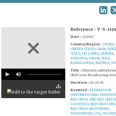
TERMS AND CONDITIONS OF USE
LINKED
FAQ
Reference :
V-S-119
Date :
11/1987
Country/Region :
CHINA
;
UNITED STATES
;
IRAN
;
SUR
ITALY
;
SRI LANKA
;
BURMA
;
ETHIOPIA
;
OMAN
;
IRAQ
;
BANGLADESH
;
ERITREA
;
GU
0
Title :
Émission radiophoni
seconds
(Red Cross Broadcasting Serv
of
29
Duration :
00:29:58
minutes,
Keyword :
FEDERATION
54
seconds
(INTERNATIONAL FEDERAT
RED CROSS AND RED CRESC
SOCIETIES)
;
RED CROSS ME
RED CROSS MOVEMENT
;
AUTHORITIES
;
CTA
;
SECOUR