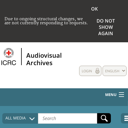
OK
Due to ongoing structural changes, we
DO NOT
are not currently responding to requests.
SHOW
AGAIN
Audiovisual
Archives
LOGIN
ENGLISH
MENU
HOME
ALL MEDIA
COLLECTIONS DESCRIPTION