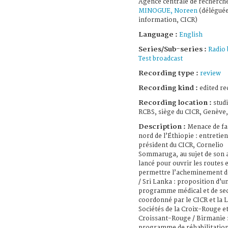
Agence centrale de recherche
MINOGUE, Noreen
(délégué
information, CICR)
Language :
English
Series/Sub-series :
Radio 
Test broadcast
Recording type :
review
Recording kind :
edited re
Recording location :
stud
RCBS, siège du CICR, Genève,
Description :
Menace de f
nord de l’Éthiopie : entretien
président du CICR, Cornelio
Sommaruga, au sujet de son 
lancé pour ouvrir les routes 
permettre l’acheminement d
/ Sri Lanka : proposition d’u
programme médical et de se
coordonné par le CICR et la 
Sociétés de la Croix-Rouge et
Croissant-Rouge / Birmanie 
programme de réhabilitatio