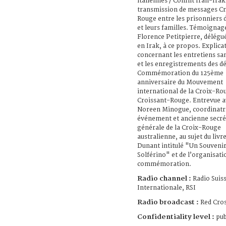
italiennes / Conflit Iran-Irak
transmission de messages Cr
Rouge entre les prisonniers 
et leurs familles. Témoignag
Florence Petitpierre, délég
en Irak, à ce propos. Explica
concernant les entretiens sa
et les enregistrements des dé
Commémoration du 125ème
anniversaire du Mouvement
international de la Croix-Ro
Croissant-Rouge. Entrevue a
Noreen Minogue, coordinatri
événement et ancienne secré
générale de la Croix-Rouge
australienne, au sujet du liv
Dunant intitulé "Un Souvenir
Solférino" et de l’organisati
commémoration.
Radio channel :
Radio Suis
Internationale, RSI
Radio broadcast :
Red Cros
Confidentiality level :
pub