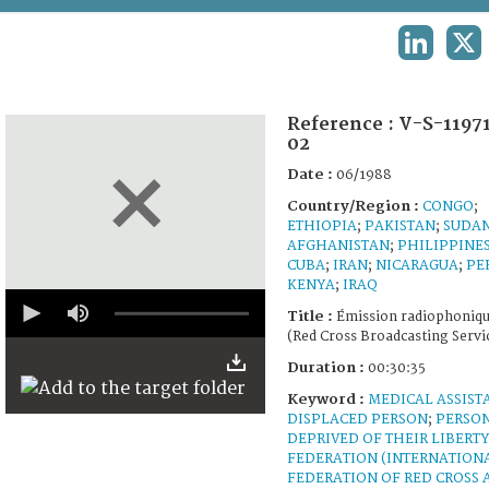
TERMS AND CONDITIONS OF USE
LINKEDIN
X
FAQ
Reference :
V-S-1197
02
Date :
06/1988
Country/Region :
CONGO
;
ETHIOPIA
;
PAKISTAN
;
SUDA
AFGHANISTAN
;
PHILIPPINE
CUBA
;
IRAN
;
NICARAGUA
;
PE
KENYA
;
IRAQ
0
seconds
Title :
Émission radiophoniq
of
(Red Cross Broadcasting Servi
30
minutes,
Duration :
00:30:35
30
Keyword :
seconds
MEDICAL ASSIST
DISPLACED PERSON
;
PERSO
DEPRIVED OF THEIR LIBERTY
FEDERATION (INTERNATION
FEDERATION OF RED CROSS 