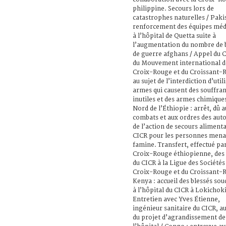
philippine. Secours lors de
catastrophes naturelles / Paki
renforcement des équipes méd
à l’hôpital de Quetta suite à
l’augmentation du nombre de 
de guerre afghans / Appel du C
du Mouvement international d
Croix-Rouge et du Croissant-
au sujet de l’interdiction d’util
armes qui causent des souffra
inutiles et des armes chimiques
Nord de l’Éthiopie : arrêt, dû 
combats et aux ordres des auto
de l’action de secours alimenta
CICR pour les personnes mena
famine. Transfert, effectué par
Croix-Rouge éthiopienne, des
du CICR à la Ligue des Sociétés
Croix-Rouge et du Croissant-
Kenya : accueil des blessés so
à l’hôpital du CICR à Lokichok
Entretien avec Yves Étienne,
ingénieur sanitaire du CICR, au
du projet d’agrandissement de