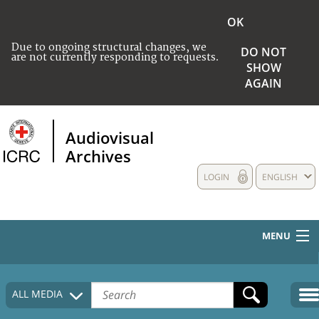
OK
Due to ongoing structural changes, we
DO NOT
are not currently responding to requests.
SHOW
AGAIN
Audiovisual
Archives
LOGIN
ENGLISH
MENU
HOME
ALL MEDIA
COLLECTIONS DESCRIPTION