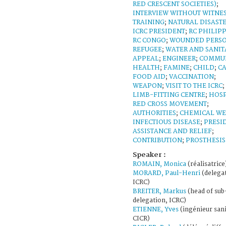
RED CRESCENT SOCIETIES)
;
INTERVIEW WITHOUT WITNE
TRAINING
;
NATURAL DISAST
ICRC PRESIDENT
;
RC PHILIP
RC CONGO
;
WOUNDED PERS
REFUGEE
;
WATER AND SANIT
APPEAL
;
ENGINEER
;
COMMU
HEALTH
;
FAMINE
;
CHILD
;
C
FOOD AID
;
VACCINATION
;
WEAPON
;
VISIT TO THE ICRC
;
LIMB-FITTING CENTRE
;
HOSP
RED CROSS MOVEMENT
;
AUTHORITIES
;
CHEMICAL W
INFECTIOUS DISEASE
;
PRESI
ASSISTANCE AND RELIEF
;
CONTRIBUTION
;
PROSTHESIS
Speaker :
ROMAIN, Monica
(réalisatrice
MORARD, Paul-Henri
(delega
ICRC)
BREITER, Markus
(head of sub
delegation, ICRC)
ETIENNE, Yves
(ingénieur sani
CICR)