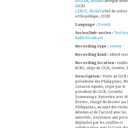
BIGLER, Roland
(délégué diffu
CICR)
LEROY, Michel
(chef du centre
orthopédique, CICR)
Language :
French
Series/Sub-series :
Test br
Radio broadcast
Recording type :
review
Recording kind :
edited rec
Recording location :
studio
RCBS, siège du CICR, Genève, 
Description :
Visite au CICR 
présidente des Philippines, 
Corazon Aquino, reçue par le
président du CICR, Cornelio
Sommaruga. Entretien avec M
Breiter, chargé du dossier sur 
Philippines, au sujet des visite
détenus et de l’accord avec les
autorités. Assistance aux per
déplacées par les conflits et
collaboration avec la Croix-R