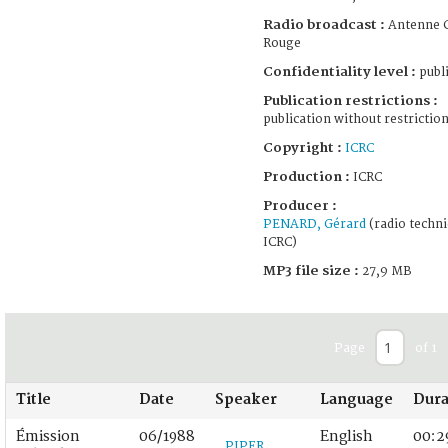
Radio broadcast :
Antenne C
Rouge
Confidentiality level :
publ
Publication restrictions :
publication without restrictio
Copyright :
ICRC
Production :
ICRC
Producer :
PENARD, Gérard
(radio techni
ICRC)
MP3 file size :
27,9 MB
Page
of 1
Title
Date
Speaker
Language
Dura
Émission
06/1988
English
00:2
PIPER,