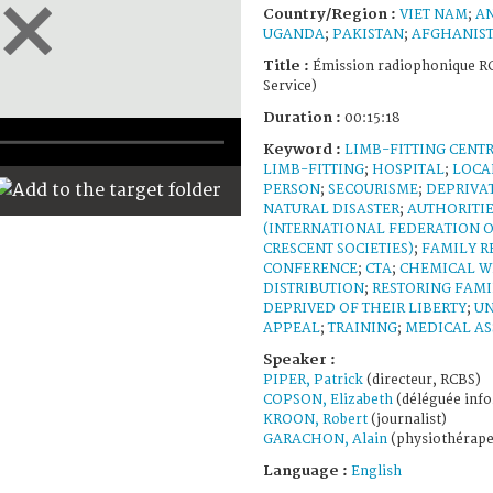
Country/Region :
VIET NAM
;
A
UGANDA
;
PAKISTAN
;
AFGHANIS
Title :
Émission radiophonique RC
Service)
Duration :
00:15:18
Keyword :
LIMB-FITTING CENT
LIMB-FITTING
;
HOSPITAL
;
LOCA
PERSON
;
SECOURISME
;
DEPRIVAT
NATURAL DISASTER
;
AUTHORITI
(INTERNATIONAL FEDERATION O
CRESCENT SOCIETIES)
;
FAMILY R
CONFERENCE
;
CTA
;
CHEMICAL 
DISTRIBUTION
;
RESTORING FAMI
DEPRIVED OF THEIR LIBERTY
;
UN
APPEAL
;
TRAINING
;
MEDICAL AS
Speaker :
PIPER, Patrick
(directeur, RCBS)
COPSON, Elizabeth
(déléguée info
KROON, Robert
(journalist)
GARACHON, Alain
(physiothérape
Language :
English