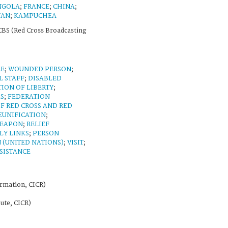
NGOLA
;
FRANCE
;
CHINA
;
TAN
;
KAMPUCHEA
BS (Red Cross Broadcasting
RE
;
WOUNDED PERSON
;
L STAFF
;
DISABLED
ION OF LIBERTY
;
ES
;
FEDERATION
F RED CROSS AND RED
EUNIFICATION
;
WEAPON
;
RELIEF
LY LINKS
;
PERSON
 (UNITED NATIONS)
;
VISIT
;
SISTANCE
rmation, CICR)
ute, CICR)