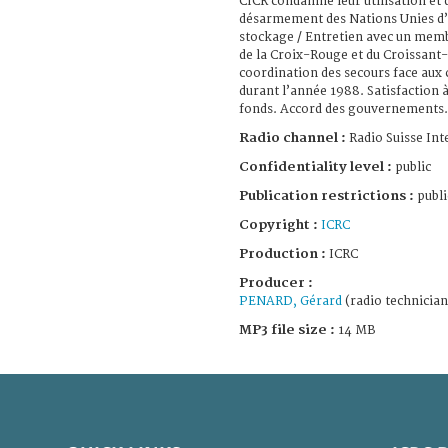
CICR condamne leur utilisation et
désarmement des Nations Unies d’i
stockage / Entretien avec un memb
de la Croix-Rouge et du Croissant-
coordination des secours face aux 
durant l’année 1988. Satisfaction 
fonds. Accord des gouvernements.
Radio channel :
Radio Suisse Int
Confidentiality level :
public
Publication restrictions :
publi
Copyright :
ICRC
Production :
ICRC
Producer :
PENARD, Gérard
(radio technician
MP3 file size :
14 MB