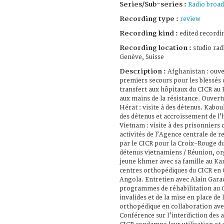
Series/Sub-series :
Radio broad
Recording type :
review
Recording kind :
edited recordi
Recording location :
studio rad
Genève, Suisse
Description :
Afghanistan : ouve
premiers secours pour les blessés 
transfert aux hôpitaux du CICR au 
aux mains de la résistance. Ouvert
Hérat : visite à des détenus. Kaboul
des détenus et accroissement de l’h
Vietnam : visite à des prisonniers 
activités de l’Agence centrale de 
par le CICR pour la Croix-Rouge du
détenus vietnamiens / Réunion, or
jeune khmer avec sa famille au K
centres orthopédiques du CICR en
Angola. Entretien avec Alain Gara
programmes de réhabilitation au C
invalides et de la mise en place de 
orthopédique en collaboration avec
Conférence sur l'interdiction des a