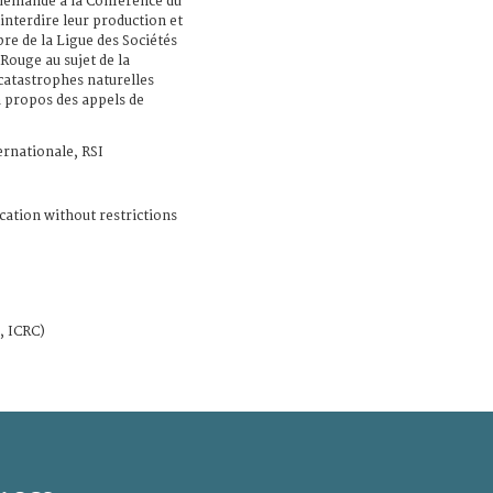
 demande à la Conférence du
nterdire leur production et
re de la Ligue des Sociétés
Rouge au sujet de la
catastrophes naturelles
à propos des appels de
ernationale, RSI
cation without restrictions
, ICRC)