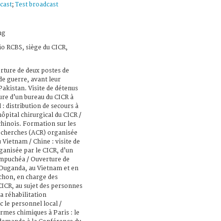
cast
;
Test broadcast
ng
io RCBS, siège du CICR,
rture de deux postes de
de guerre, avant leur
Pakistan. Visite de détenus
ure d’un bureau du CICR à
 : distribution de secours à
ôpital chirurgical du CICR /
chinois. Formation sur les
recherches (ACR) organisée
 Vietnam / Chine : visite de
ganisée par le CICR, d’un
ampuchéa / Ouverture de
 Ouganda, au Vietnam et en
chon, en charge des
ICR, au sujet des personnes
la réhabilitation
 le personnel local /
rmes chimiques à Paris : le