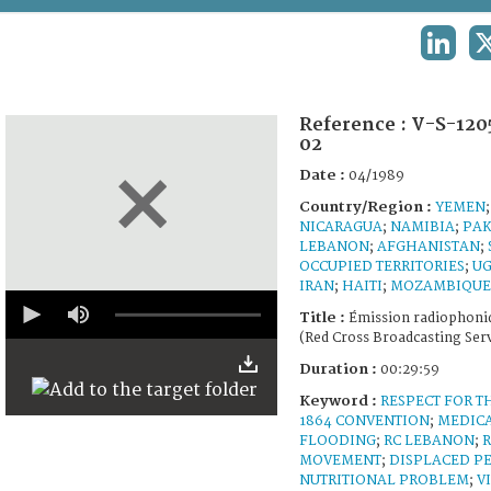
TERMS AND CONDITIONS OF USE
LINKED
FAQ
Reference :
V-S-120
02
Date :
04/1989
Country/Region :
YEMEN
NICARAGUA
;
NAMIBIA
;
PAK
LEBANON
;
AFGHANISTAN
;
OCCUPIED TERRITORIES
;
U
IRAN
;
HAITI
;
MOZAMBIQUE
0
seconds
Title :
Émission radiophoni
of
(Red Cross Broadcasting Serv
29
minutes,
Duration :
00:29:59
55
Keyword :
seconds
RESPECT FOR T
1864 CONVENTION
;
MEDICA
FLOODING
;
RC LEBANON
;
R
MOVEMENT
;
DISPLACED P
NUTRITIONAL PROBLEM
;
VI