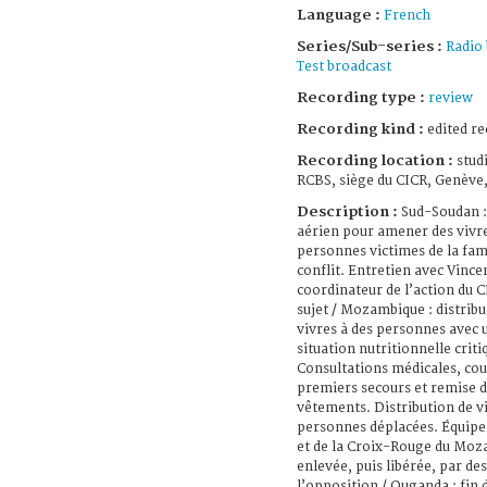
Language :
French
Series/Sub-series :
Radio 
Test broadcast
Recording type :
review
Recording kind :
edited re
Recording location :
stud
RCBS, siège du CICR, Genève,
Description :
Sud-Soudan :
aérien pour amener des vivr
personnes victimes de la fam
conflit. Entretien avec Vince
coordinateur de l’action du C
sujet / Mozambique : distribu
vivres à des personnes avec 
situation nutritionnelle criti
Consultations médicales, cou
premiers secours et remise 
vêtements. Distribution de vi
personnes déplacées. Équipe
et de la Croix-Rouge du Mo
enlevée, puis libérée, par des
l’opposition / Ouganda : fin d