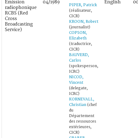
Émission
04/1989
English
00
PIPER, Patrick
radiophonique
(réalisateur,
RCBS (Red
CICR)
Cross
KROON, Robert
Broadcasting
(journalist)
Service)
COPSON,
Elizabeth
(traductrice,
CICR)
BAUVERD,
Carlos
(spokesperson,
ICRC)
NICOD,
Vincent
(delegate,
ICRC)
KORNEVALL,
Christian
(chef
du
Département
des ressources
extérieures,
CICR)