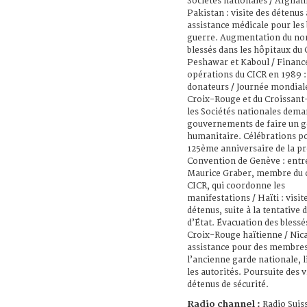
Sociétés nationales / Afghan
Pakistan : visite des détenus
assistance médicale pour les 
guerre. Augmentation du no
blessés dans les hôpitaux du 
Peshawar et Kaboul / Financ
opérations du CICR en 1989 :
donateurs / Journée mondiale
Croix-Rouge et du Croissant
les Sociétés nationales dem
gouvernements de faire un g
humanitaire. Célébrations po
125ème anniversaire de la p
Convention de Genève : entr
Maurice Graber, membre du 
CICR, qui coordonne les
manifestations / Haïti : visit
détenus, suite à la tentative 
d’État. Évacuation des blessé
Croix-Rouge haïtienne / Nica
assistance pour des membres
l’ancienne garde nationale, l
les autorités. Poursuite des v
détenus de sécurité.
Radio channel :
Radio Suis