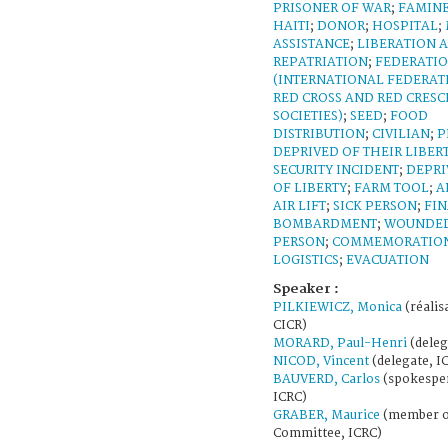
PRISONER OF WAR
;
FAMIN
HAITI
;
DONOR
;
HOSPITAL
;
ASSISTANCE
;
LIBERATION 
REPATRIATION
;
FEDERATI
(INTERNATIONAL FEDERAT
RED CROSS AND RED CRESC
SOCIETIES)
;
SEED
;
FOOD
DISTRIBUTION
;
CIVILIAN
;
P
DEPRIVED OF THEIR LIBER
SECURITY INCIDENT
;
DEPRI
OF LIBERTY
;
FARM TOOL
;
A
AIR LIFT
;
SICK PERSON
;
FI
BOMBARDMENT
;
WOUNDE
PERSON
;
COMMEMORATIO
LOGISTICS
;
EVACUATION
Speaker :
PILKIEWICZ, Monica
(réalisa
CICR)
MORARD, Paul-Henri
(deleg
NICOD, Vincent
(delegate, I
BAUVERD, Carlos
(spokespe
ICRC)
GRABER, Maurice
(member o
Committee, ICRC)