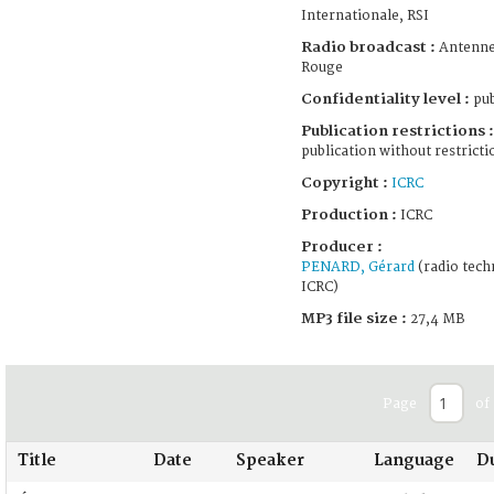
Internationale, RSI
Radio broadcast :
Antenne
Rouge
Confidentiality level :
pub
Publication restrictions :
publication without restricti
Copyright :
ICRC
Production :
ICRC
Producer :
PENARD, Gérard
(radio tech
ICRC)
MP3 file size :
27,4 MB
Page
of 
Title
Date
Speaker
Language
D