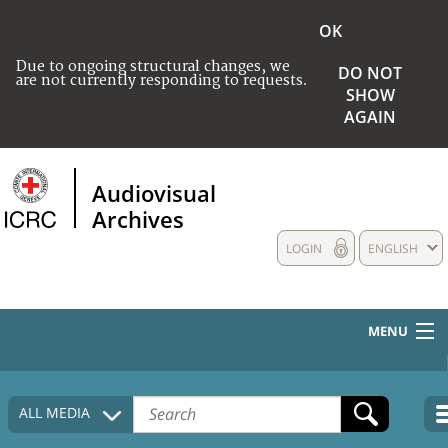
OK
Due to ongoing structural changes, we
DO NOT
are not currently responding to requests.
SHOW
AGAIN
Audiovisual
Archives
LOGIN
ENGLISH
MENU
HOME
ALL MEDIA
COLLECTIONS DESCRIPTION