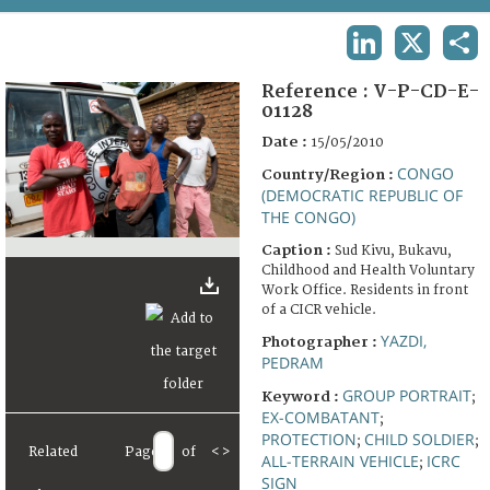
TERMS AND CONDITIONS OF USE
LINKEDIN
X
SHA
FAQ
Reference :
V-P-CD-E-
01128
Date :
15/05/2010
CONGO
Country/Region :
(DEMOCRATIC REPUBLIC OF
THE CONGO)
Caption :
Sud Kivu, Bukavu,
Childhood and Health Voluntary
Work Office. Residents in front
of a CICR vehicle.
YAZDI,
Photographer :
PEDRAM
GROUP PORTRAIT
Keyword :
;
EX-COMBATANT
;
PROTECTION
CHILD SOLDIER
;
;
Related
Page
of
<
>
ALL-TERRAIN VEHICLE
ICRC
;
SIGN