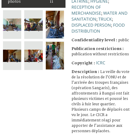
LATRINE
HYGIENE
photos
11
;
;
RECEPTION OF
MERCHANDISE
WATER AND
;
SANITATION
TRUCK
;
;
DISPLACED PERSON
FOOD
;
DISTRIBUTION
Confidentiality level :
public
Publication restrictions :
publication without restrictions
ICRC
Copyright :
Description :
La veille du vote
de la résolution de l’ONU et de
l’arrivée des troupes françaises
(opération Sangaris), des
affrontements à Bangui ont fait
plusieurs victimes et poussé les
civils à fuir leur quartier.
Plusieurs camps de déplacés ont
vu le jour. Le CICR a
immédiatement réagi pour
apporter de l'assistance aux
personnes déplacées.