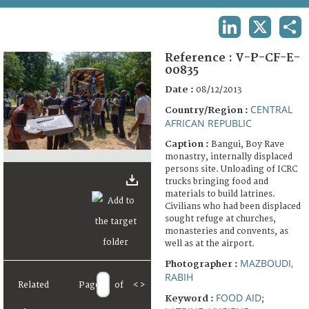
TERMS AND CONDITIONS OF USE
LINKEDIN
X
SHA
FAQ
Reference :
V-P-CF-E-
00835
Date :
08/12/2013
CENTRAL
Country/Region :
AFRICAN REPUBLIC
Caption :
Bangui, Boy Rave
monastry, internally displaced
persons site. Unloading of ICRC
trucks bringing food and
materials to build latrines.
Civilians who had been displaced
sought refuge at churches,
monasteries and convents, as
well as at the airport.
MAZBOUDI,
Photographer :
RABIH
Related
Page
of
<
>
FOOD AID
Keyword :
;