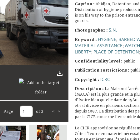
Caption :
Abidjan, Detention and 
Distribution of hygiene products 
is on his way to the prison entranc
guards.
S.N.
Photographer :
HYGIENE
BARBED W
Keyword :
;
MATERIAL ASSISTANCE
WATCH
;
LIBERTY
PLACE OF DETENTION
;
Confidentiality level :
public
Publication restrictions :
publi
ICRC
Copyright :
Description :
La Maison d'arrêt 
(MACA) est la plus grande et la pl
d'Ivoire bien qu'elle date de 1980
et est divisée en plusieurs section
depuis 1997. La distribution des p
Page
of 2
<
>
par le CICR concerne l'ensemble d
Le CICR approvisionne régulièreme
Côte d'Ivoire en matériel nécessai
tout en espérant que l'année suiva