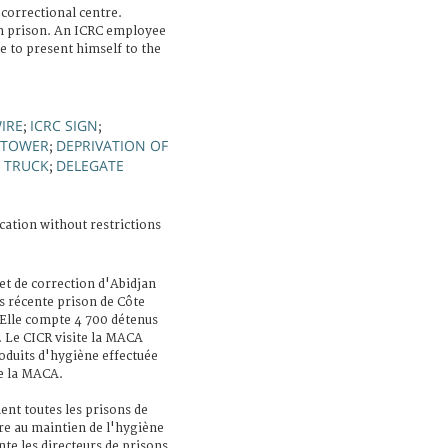
correctional centre.
in prison. An ICRC employee
e to present himself to the
IRE
ICRC SIGN
;
;
TOWER
DEPRIVATION OF
;
TRUCK
DELEGATE
;
;
cation without restrictions
et de correction d'Abidjan
us récente prison de Côte
. Elle compte 4 700 détenus
s. Le CICR visite la MACA
roduits d'hygiène effectuée
e la MACA.
nt toutes les prisons de
re au maintien de l'hygiène
nte les directeurs de prisons