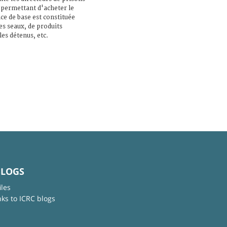
 permettant d'acheter le
ce de base est constituée
des seaux, de produits
es détenus, etc.
BLOGS
iles
nks to ICRC blogs