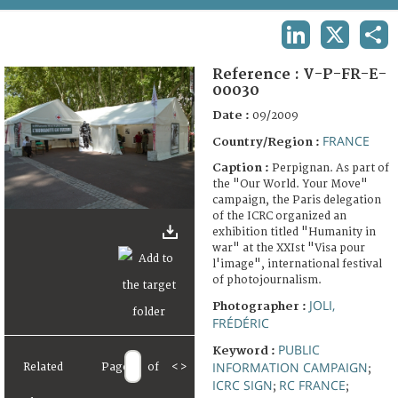
TERMS AND CONDITIONS OF USE
LINKEDIN
X
SHA
FAQ
Reference :
V-P-FR-E-
00030
Date :
09/2009
FRANCE
Country/Region :
Caption :
Perpignan. As part of
the "Our World. Your Move"
campaign, the Paris delegation
of the ICRC organized an
exhibition titled "Humanity in
war" at the XXIst "Visa pour
l'image", international festival
of photojournalism.
JOLI,
Photographer :
FRÉDÉRIC
PUBLIC
Keyword :
INFORMATION CAMPAIGN
Related
Page
of
<
>
;
ICRC SIGN
RC FRANCE
;
;