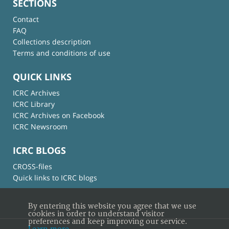
SECTIONS
Contact
FAQ
Collections description
Terms and conditions of use
QUICK LINKS
ICRC Archives
ICRC Library
ICRC Archives on Facebook
ICRC Newsroom
ICRC BLOGS
CROSS-files
Quick links to ICRC blogs
By entering this website you agree that we use
cookies in order to understand visitor
preferences and keep improving our service.