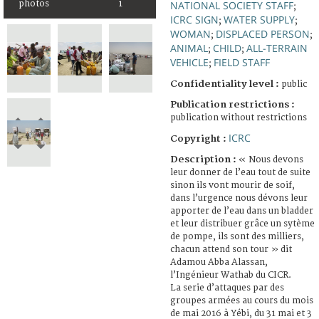
NATIONAL SOCIETY STAFF
photos
1
;
ICRC SIGN
WATER SUPPLY
;
;
WOMAN
DISPLACED PERSON
;
;
ANIMAL
CHILD
ALL-TERRAIN
;
;
VEHICLE
FIELD STAFF
;
Confidentiality level :
public
Publication restrictions :
publication without restrictions
ICRC
Copyright :
Description :
« Nous devons
leur donner de l’eau tout de suite
sinon ils vont mourir de soif,
dans l’urgence nous dévons leur
apporter de l’eau dans un bladder
et leur distribuer grâce un sytème
de pompe, ils sont des milliers,
chacun attend son tour » dit
Adamou Abba Alassan,
l’Ingénieur Wathab du CICR.
La serie d’attaques par des
groupes armées au cours du mois
de mai 2016 à Yébi, du 31 mai et 3