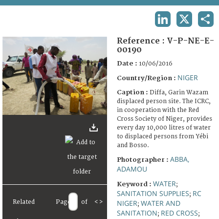
TERMS AND CONDITIONS OF USE
LINKEDIN
X
SHA
FAQ
Reference :
V-P-NE-E-
00190
Date :
10/06/2016
NIGER
Country/Region :
Caption :
Diffa, Garin Wazam
displaced person site. The ICRC,
in cooperation with the Red
Cross Society of Niger, provides
every day 10,000 litres of water
to displaced persons from Yébi
and Bosso.
ABBA,
Photographer :
ADAMOU
WATER
Keyword :
;
SANITATION SUPPLIES
RC
;
NIGER
WATER AND
Related
Page
of
<
>
;
SANITATION
RED CROSS
;
;