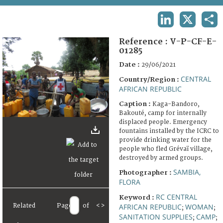
TERMS AND CONDITIONS OF USE
LINKEDIN
X
SHA
FAQ
Reference :
V-P-CF-E-
01285
Date :
29/06/2021
CENTRAL
Country/Region :
AFRICAN REPUBLIC
Caption :
Kaga-Bandoro,
Bakouté, camp for internally
displaced people. Emergency
fountains installed by the ICRC to
provide drinking water for the
people who fled Grévaï village,
destroyed by armed groups.
SAMBIA,
Photographer :
FLORA
RC CENTRAL
Keyword :
AFRICAN REPUBLIC
WOMAN
Related
Page
of
<
>
;
;
SANITATION SUPPLIES
CAMP
;
;