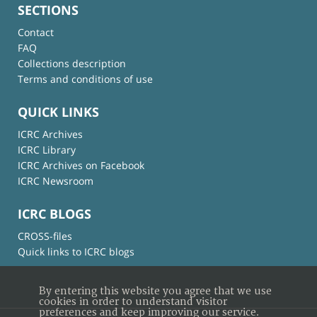
SECTIONS
Contact
FAQ
Collections description
Terms and conditions of use
QUICK LINKS
ICRC Archives
ICRC Library
ICRC Archives on Facebook
ICRC Newsroom
ICRC BLOGS
CROSS-files
Quick links to ICRC blogs
By entering this website you agree that we use
cookies in order to understand visitor
preferences and keep improving our service.