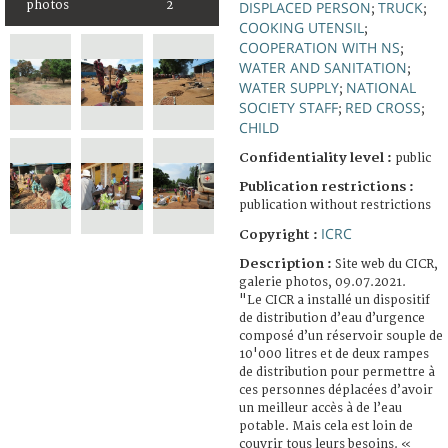
DISPLACED PERSON
TRUCK
photos
2
;
;
COOKING UTENSIL
;
COOPERATION WITH NS
;
WATER AND SANITATION
;
WATER SUPPLY
NATIONAL
;
SOCIETY STAFF
RED CROSS
;
;
CHILD
Confidentiality level :
public
Publication restrictions :
publication without restrictions
ICRC
Copyright :
Description :
Site web du CICR,
galerie photos, 09.07.2021.
"Le CICR a installé un dispositif
de distribution d’eau d’urgence
composé d’un réservoir souple de
10'000 litres et de deux rampes
de distribution pour permettre à
ces personnes déplacées d’avoir
un meilleur accès à de l’eau
potable. Mais cela est loin de
couvrir tous leurs besoins. «