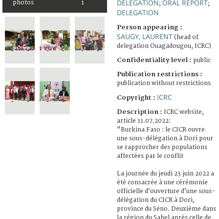
DELEGATION
ORAL REPORT
photos
1
;
;
DELEGATION
Person appearing :
SAUGY, LAURENT
(head of
delegation Ouagadougou, ICRC)
Confidentiality level :
public
Publication restrictions :
publication without restrictions
ICRC
Copyright :
Description :
ICRC website,
article 11.07.2022:
"Burkina Faso : le CICR ouvre
une sous-délégation à Dori pour
se rapprocher des populations
affectées par le conflit
La journée du jeudi 23 juin 2022 a
été consacrée à une cérémonie
officielle d’ouverture d’une sous-
délégation du CICR à Dori,
province du Séno. Deuxième dans
la région du Sahel après celle de