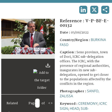
TERMS AND CONDITIONS OF USE
LINKEDIN
X
SHA
FAQ
Reference :
V-P-BF-E-
00132
Date :
05/06/2022
BURKINA
Country/Region :
FASO
Caption :
Seno province, town
of Dori, ICRC sub-delegation
offices. The ICRC, with the
presence of regional authorities,
inaugurates its new sub-
delegation, opened to get closer
to the populations affected by the
conflicts in the region.
SANFO,
Photographer :
ZALISSA
CEREMONY
ICRC
Related
Page
of
<
>
Keyword :
;
SIGN
HEAD
SUB-
;
;