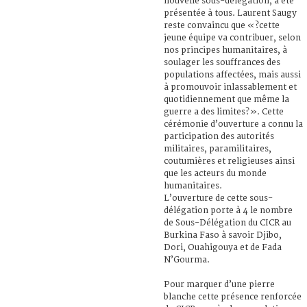
nouvelle sous-délégation, a été
présentée à tous. Laurent Saugy
reste convaincu que «?cette
jeune équipe va contribuer, selon
nos principes humanitaires, à
soulager les souffrances des
populations affectées, mais aussi
à promouvoir inlassablement et
quotidiennement que même la
guerre a des limites?». Cette
cérémonie d’ouverture a connu la
participation des autorités
militaires, paramilitaires,
coutumières et religieuses ainsi
que les acteurs du monde
humanitaires.
L’ouverture de cette sous-
délégation porte à 4 le nombre
de Sous-Délégation du CICR au
Burkina Faso à savoir Djibo,
Dori, Ouahigouya et de Fada
N’Gourma.
Pour marquer d’une pierre
blanche cette présence renforcée