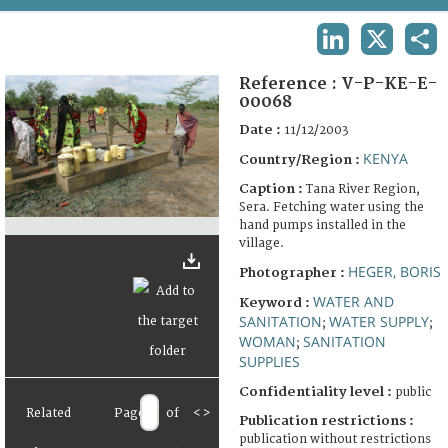
TERMS AND CONDITIONS OF USE
LINKEDIN
X
SHA
FAQ
Reference :
V-P-KE-E-
00068
Date :
11/12/2003
KENYA
Country/Region :
Caption :
Tana River Region,
Sera. Fetching water using the
hand pumps installed in the
village.
HEGER, BORIS
Photographer :
WATER AND
Keyword :
SANITATION
WATER SUPPLY
;
;
WOMAN
SANITATION
;
SUPPLIES
Confidentiality level :
public
Related
Page
of
<
>
Publication restrictions :
publication without restrictions