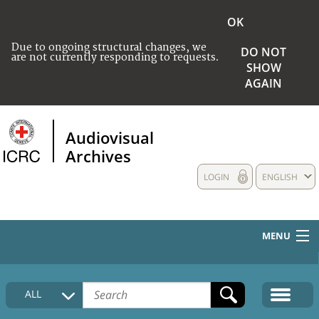
OK
Due to ongoing structural changes, we
DO NOT
are not currently responding to requests.
SHOW
AGAIN
Audiovisual
Archives
LOGIN
ENGLISH
MENU
HOME
ALL
COLLECTIONS DESCRIPTION
MEDIA