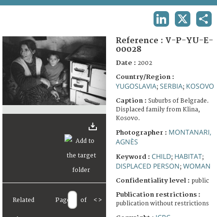
TERMS AND CONDITIONS OF USE
LINKEDIN
X
SHA
FAQ
Reference :
V-P-YU-E-
00028
Date :
2002
Country/Region :
YUGOSLAVIA
SERBIA
KOSOVO
;
;
Caption :
Suburbs of Belgrade.
Displaced family from Klina,
Kosovo.
MONTANARI,
Photographer :
AGNÈS
CHILD
HABITAT
Keyword :
;
;
DISPLACED PERSON
WOMAN
;
Confidentiality level :
public
Publication restrictions :
Related
Page
of
<
>
publication without restrictions