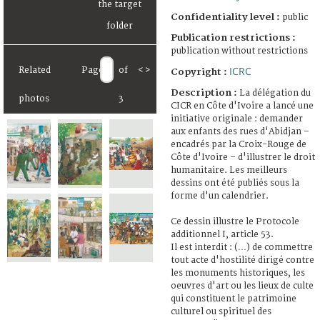
Confidentiality level :
public
Publication restrictions :
publication without restrictions
ICRC
Related
Page
of
<
>
Copyright :
Description :
La délégation du
photos
3
CICR en Côte d'Ivoire a lancé une
initiative originale : demander
aux enfants des rues d'Abidjan –
encadrés par la Croix-Rouge de
Côte d'Ivoire – d'illustrer le droit
humanitaire. Les meilleurs
dessins ont été publiés sous la
forme d'un calendrier.
Ce dessin illustre le Protocole
additionnel I, article 53.
Il est interdit : (…) de commettre
tout acte d'hostilité dirigé contre
les monuments historiques, les
oeuvres d'art ou les lieux de culte
qui constituent le patrimoine
culturel ou spirituel des