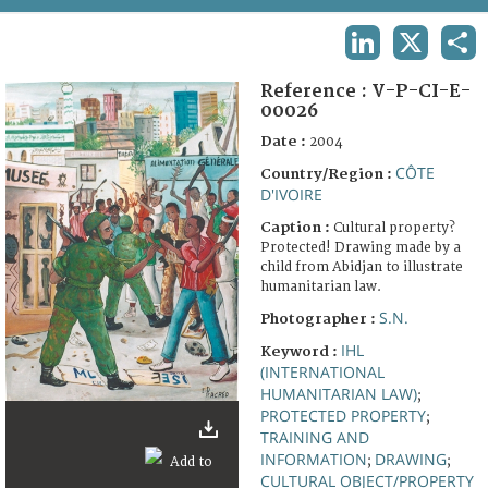
TERMS AND CONDITIONS OF USE
LINKEDIN
X
SHA
FAQ
Reference :
V-P-CI-E-
00026
Date :
2004
CÔTE
Country/Region :
D'IVOIRE
Caption :
Cultural property?
Protected! Drawing made by a
child from Abidjan to illustrate
humanitarian law.
S.N.
Photographer :
IHL
Keyword :
(INTERNATIONAL
HUMANITARIAN LAW)
;
PROTECTED PROPERTY
;
TRAINING AND
INFORMATION
DRAWING
;
;
CULTURAL OBJECT/PROPERTY