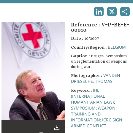
TERMS AND CONDITIONS OF USE
LINKEDIN
X
SHA
FAQ
Reference :
V-P-BE-E-
00010
Date :
10/2007
BELGIUM
Country/Region :
Caption :
Bruges. Symposium
on reglementation of weapons
during war.
VANDEN
Photographer :
DRIESSCHE, THOMAS
IHL
Keyword :
(INTERNATIONAL
HUMANITARIAN LAW)
;
SYMPOSIUM
WEAPON
;
;
TRAINING AND
INFORMATION
ICRC SIGN
;
;
ARMED CONFLICT