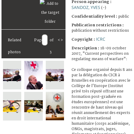
Person appearing :
SANDOZ, YVES
(-)
Confidentiality level :
public
Publication restrictions :
publication without restrictions
ICRC
Copyright :
Related
Page
of
<
>
Description :
18-09 october
photos
3
2007, "Current perspectives on
regulating means of warfare":
Ce colloque organisé depuis 8 ans
par la délégation du CICR à
Bruxelles en coopération avec le
Collège de l'Europe (Institut
privé très réputé offrant une
formation post-graduée en
études européennes) est une
rencontre de haut niveau qui
réunit annuellement des experts
en droit international
humanitaire (corps académique,
ONGs, magistrats, juges,