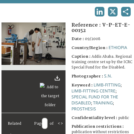
TERMS AND CONDITIONS OF USE
LINKEDIN
X
SHA
FAQ
Reference :
V-P-ET-E-
00152
Date :
09/2008
ETHIOPIA
Country/Region :
Caption :
Addis Ababa. Regional
training centre set up by the ICRC
Special Fund for the Disabled.
S.N.
Photographer :
LIMB-FITTING
Keyword :
;
LIMB-FITTING CENTRE
;
SPECIAL FUND FOR THE
DISABLED
TRAINING
;
;
PROSTHESIS
Confidentiality level :
public
Related
Page
of
<
>
Publication restrictions :
publication without restrictions