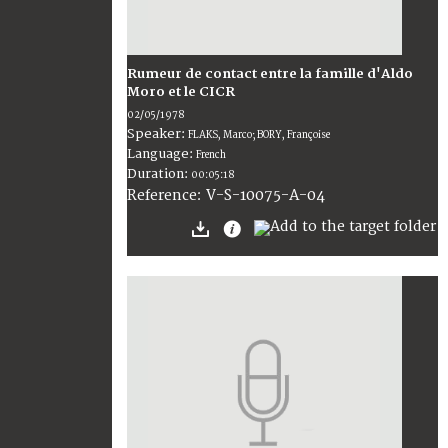
Rumeur de contact entre la famille d'Aldo
Moro et le CICR
02/05/1978
Speaker:
FLAKS, Marco; BORY, Françoise
Language:
French
Duration:
00:05:18
V-S-10075-A-04
Reference: