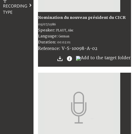
RECORDING
TYPE
Nomination du nouveau président du CICR
09/07/1986
Speaker:
PLAUT, Alec
Language:
German
Duration:
00:02:01
V-S-10098-A-02
Reference: