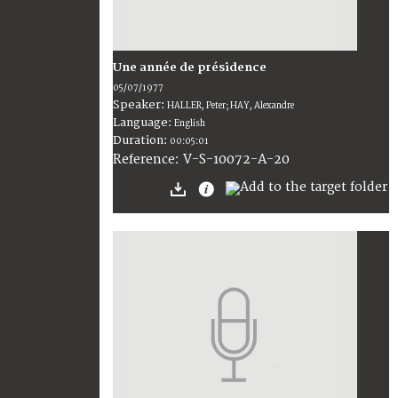
Une année de présidence
05/07/1977
Speaker:
HALLER, Peter; HAY, Alexandre
Language:
English
Duration:
00:05:01
V-S-10072-A-20
Reference: