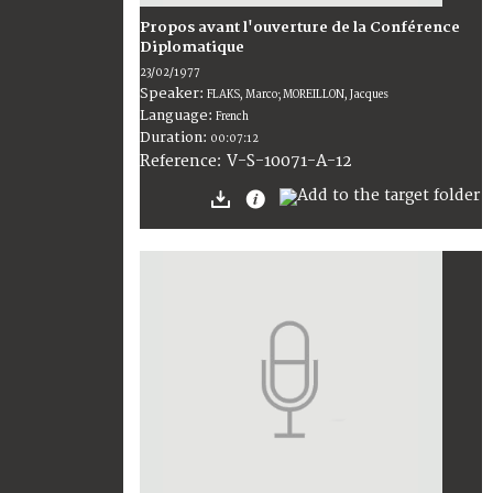
Propos avant l'ouverture de la Conférence
Diplomatique
23/02/1977
Speaker:
FLAKS, Marco; MOREILLON, Jacques
Language:
French
Duration:
00:07:12
V-S-10071-A-12
Reference: