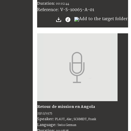
Duration:
00:02:44
V-S-10065-A-01
Reference:
Retour de mission en Angola
23/12/1975
Speaker:
PLAUT, Alec; SCHMIDT, Frank
Language:
Swiss German
Duration: