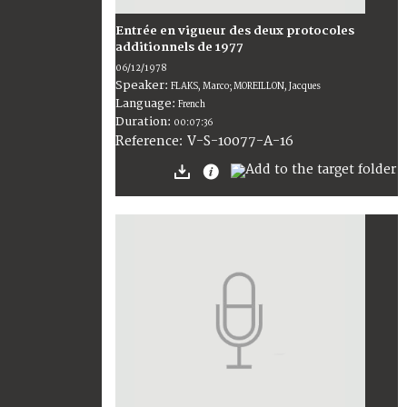
Entrée en vigueur des deux protocoles
additionnels de 1977
06/12/1978
Speaker:
FLAKS, Marco; MOREILLON, Jacques
Language:
French
Duration:
00:07:36
V-S-10077-A-16
Reference: