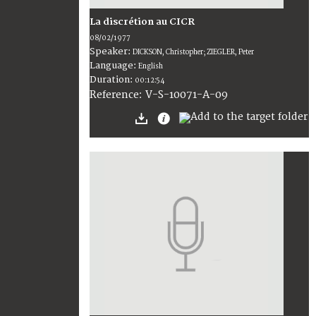
La discrétion au CICR
08/02/1977
Speaker:
DICKSON, Christopher; ZIEGLER, Peter
Language:
English
Duration:
00:12:54
V-S-10071-A-09
Reference: