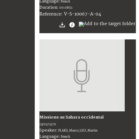
Language:
French
Duration:
00:08:51
V-S-10067-A-04
Reference:
Missions au Sahara occidental
13/01/1976
Speaker:
FLAKS, Marco; LEU, Martin
Language:
French