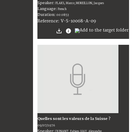
Speaker:
FLAKS, Marco; MOREILLON, Jacques
Language:
French
Duration:
00:08:53
V-S-10068-A-09
Reference:
Quelles sont les valeurs de la Suisse ?
09/07/1976
Speaker:
DUNANT, Fabien; HAY, Alexandre