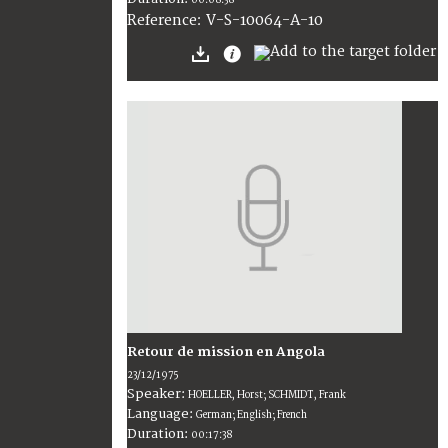
00:08:38
V-S-10064-A-10
Reference:
Retour de mission en Angola
23/12/1975
Speaker:
HOELLER, Horst; SCHMIDT, Frank
Language:
German; English; French
Duration:
00:17:38