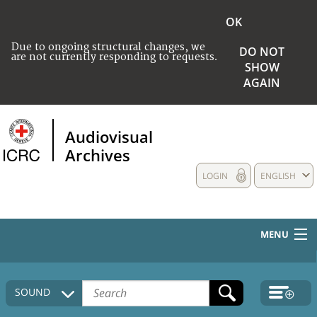
OK
Due to ongoing structural changes, we
DO NOT
are not currently responding to requests.
SHOW
AGAIN
Audiovisual
Archives
LOGIN
ENGLISH
MENU
HOME
SOUND
COLLECTIONS DESCRIPTION