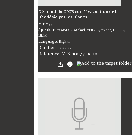
Démenti du CICR sur l'évacuation de la
Rhodésie par les Blancs
21/11/1978
Speaker:
MCMAHON, Michael; MERCIER, Michèle; TESTUZ,
Michel
Language:
English
Duration:
00:07:29
V-S-10077-A-10
Reference: