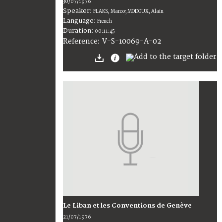
30/07/1976
Speaker:
FLAKS, Marco; MODOUX, Alain
Language:
French
Duration:
00:11:45
V-S-10069-A-02
Reference:
Le Liban et les Conventions de Genève
21/07/1976