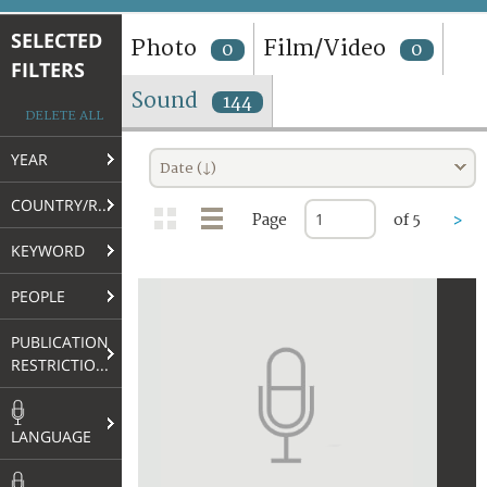
TERMS AND CONDITIONS OF USE
SELECTED
Photo
Film/Video
0
0
FILTERS
FAQ
Sound
144
DELETE ALL
YEAR
Date (↓)
COUNTRY/REGION
Page
of 5
>
KEYWORD
PEOPLE
PUBLICATION
RESTRICTIONS
LANGUAGE