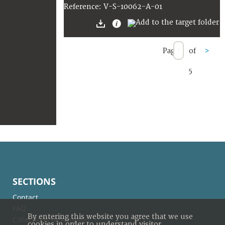
V-S-10062-A-01
Reference:
Page
of
>
5
SECTIONS
Contact
FAQ
By entering this website you agree that we use
Collections description
cookies in order to understand visitor