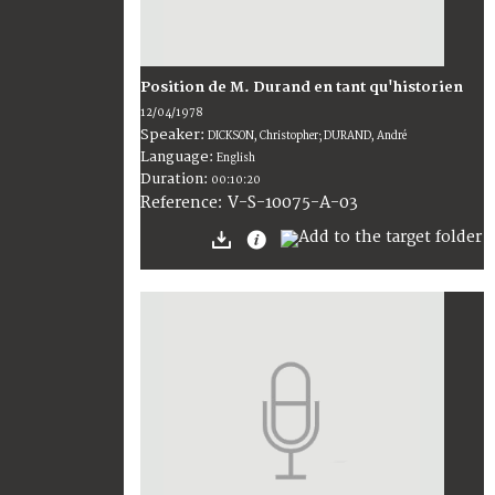
Position de M. Durand en tant qu'historien
12/04/1978
Speaker:
DICKSON, Christopher; DURAND, André
Language:
English
Duration:
00:10:20
V-S-10075-A-03
Reference: