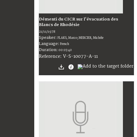
Démenti du CICR sur l'évacuation des
Blancs de Rhodésie
21/11/1978
Speaker:
FLAKS, Marco; MERCIER, Michèle
Language:
French
Duration:
00:03:40
V-S-10077-A-11
Reference: