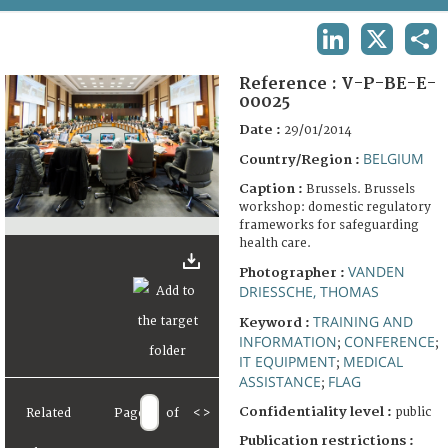
TERMS AND CONDITIONS OF USE
LINKEDIN
X
SHA
FAQ
Reference :
V-P-BE-E-
00025
Date :
29/01/2014
BELGIUM
Country/Region :
Caption :
Brussels. Brussels
workshop: domestic regulatory
frameworks for safeguarding
health care.
VANDEN
Photographer :
DRIESSCHE, THOMAS
TRAINING AND
Keyword :
INFORMATION
CONFERENCE
;
;
IT EQUIPMENT
MEDICAL
;
ASSISTANCE
FLAG
;
Confidentiality level :
public
Related
Page
of
<
>
Publication restrictions :