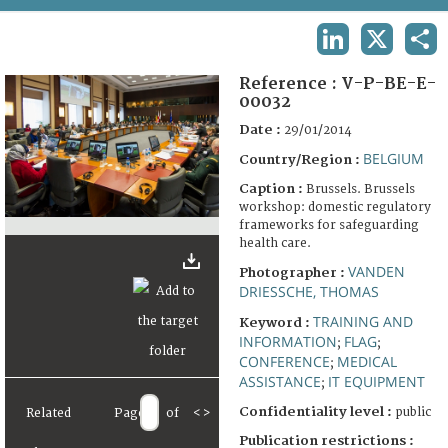
TERMS AND CONDITIONS OF USE
LINKEDIN
X
SHA
FAQ
Reference :
V-P-BE-E-
00032
Date :
29/01/2014
BELGIUM
Country/Region :
Caption :
Brussels. Brussels
workshop: domestic regulatory
frameworks for safeguarding
health care.
VANDEN
Photographer :
DRIESSCHE, THOMAS
TRAINING AND
Keyword :
INFORMATION
FLAG
;
;
CONFERENCE
MEDICAL
;
ASSISTANCE
IT EQUIPMENT
;
Confidentiality level :
public
Related
Page
of
<
>
Publication restrictions :