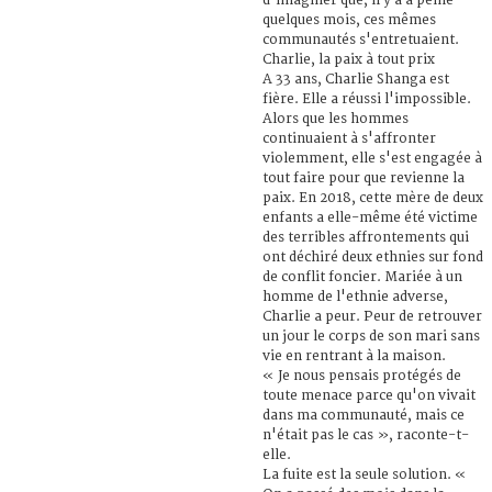
d'imaginer que, il y a à peine
quelques mois, ces mêmes
communautés s'entretuaient.
Charlie, la paix à tout prix
A 33 ans, Charlie Shanga est
fière. Elle a réussi l'impossible.
Alors que les hommes
continuaient à s'affronter
violemment, elle s'est engagée à
tout faire pour que revienne la
paix. En 2018, cette mère de deux
enfants a elle-même été victime
des terribles affrontements qui
ont déchiré deux ethnies sur fond
de conflit foncier. Mariée à un
homme de l'ethnie adverse,
Charlie a peur. Peur de retrouver
un jour le corps de son mari sans
vie en rentrant à la maison.
« Je nous pensais protégés de
toute menace parce qu'on vivait
dans ma communauté, mais ce
n'était pas le cas », raconte-t-
elle.
La fuite est la seule solution. «