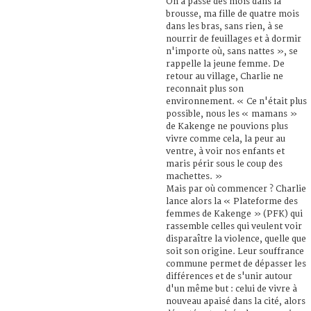
On a passé des mois dans la
brousse, ma fille de quatre mois
dans les bras, sans rien, à se
nourrir de feuillages et à dormir
n'importe où, sans nattes », se
rappelle la jeune femme. De
retour au village, Charlie ne
reconnait plus son
environnement. « Ce n'était plus
possible, nous les « mamans »
de Kakenge ne pouvions plus
vivre comme cela, la peur au
ventre, à voir nos enfants et
maris périr sous le coup des
machettes. »
Mais par où commencer ? Charlie
lance alors la « Plateforme des
femmes de Kakenge » (PFK) qui
rassemble celles qui veulent voir
disparaître la violence, quelle que
soit son origine. Leur souffrance
commune permet de dépasser les
différences et de s'unir autour
d'un même but : celui de vivre à
nouveau apaisé dans la cité, alors