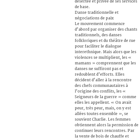
désertée et privée de ses services
de base.
Danse traditionnelle et
négociations de paix
Le mouvement commence
d'abord par organiser des chants
traditionnels, des danses
folkloriques et du théâtre de rue
pour faciliter le dialogue
interethnique. Mais alors que les
violences se multiplient, les «
mamans » comprennent que les
danses ne suffiront pas et
redoublent d'efforts. Elles
décident d'aller à la rencontre
des chefs communautaires à
l'origine des conflits, les «
Seigneurs de la guerre » comme
elles les appellent. « On avait
peur, très peur, mais, on y est
allées toutes ensemble », se
souvient Charlie. Les femmes
obtiennent alors la permission de
continuer leurs rencontres. Par
la vente de bois de chauffe et