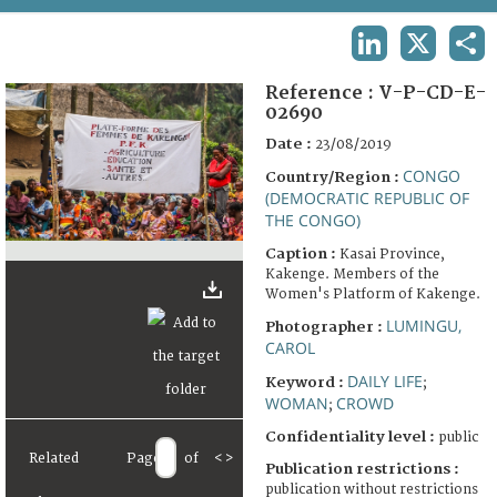
TERMS AND CONDITIONS OF USE
LINKEDIN
X
SHA
FAQ
Reference :
V-P-CD-E-
02690
Date :
23/08/2019
CONGO
Country/Region :
(DEMOCRATIC REPUBLIC OF
THE CONGO)
Caption :
Kasai Province,
Kakenge. Members of the
Women's Platform of Kakenge.
LUMINGU,
Photographer :
CAROL
DAILY LIFE
Keyword :
;
WOMAN
CROWD
;
Confidentiality level :
public
Related
Page
of
<
>
Publication restrictions :
publication without restrictions