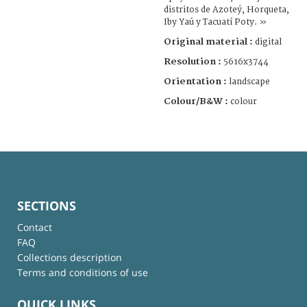
distritos de Azoteý, Horqueta,
Iby Yaú y Tacuatí Poty. »
Original material :
digital
Resolution :
5616x3744
Orientation :
landscape
Colour/B&W :
colour
SECTIONS
Contact
FAQ
Collections description
Terms and conditions of use
QUICK LINKS