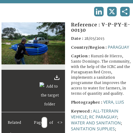
TERMS AND CONDITIONS OF USE
LINKEDIN
X
SHA
FAQ
Reference :
V-P-PY-E-
00130
Date :
28/03/2015
PARAGUAY
Country/Region :
Caption :
Kuruzú de Hierro,
Santo Domingo. The community,
with the help of the ICRC and the
Paraguayan Red Cross,
implements a sanitation
programme that improves the
access to water for farmers, in
terms of quantity and quality.
VERA, LUIS
Photographer :
ALL-TERRAIN
Keyword :
VEHICLE
RC PARAGUAY
;
;
WATER AND SANITATION
Related
Page
of
<
>
;
SANITATION SUPPLIES
;