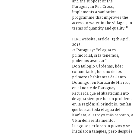
and the support of the
Paraguayan Red Cross,
implements a sanitation
programme that improves the
access to water in the villages, in
terms of quantity and quality."
ICRC website, article, 13th April
2015:
« Paraguay: “el agua es
primordial, si la tenemos,
podemos avanzar”
Don Eulogio Cárdenas, líder
comunitario, fue uno de los
primeros habitantes de Santo
Domingo, en Kuruzú de Hierro,
en el norte de Paraguay.
Recuerda que el abastecimiento
de agua siempre fue un problema
en la región: al principio, tenían
que buscar toda el agua del
Kay'ata, el arroyo más cercano, a
3 km del asentamiento.
Luego se perforaron pozos y se
instalaron tanques, pero después