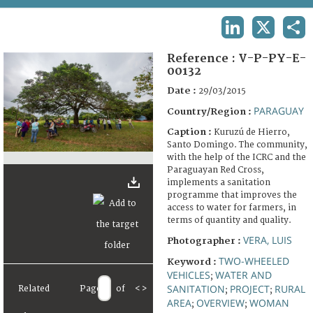
TERMS AND CONDITIONS OF USE
LINKEDIN
X
SHA
FAQ
Reference :
V-P-PY-E-
00132
Date :
29/03/2015
PARAGUAY
Country/Region :
Caption :
Kuruzú de Hierro,
Santo Domingo. The community,
with the help of the ICRC and the
Paraguayan Red Cross,
implements a sanitation
programme that improves the
access to water for farmers, in
terms of quantity and quality.
VERA, LUIS
Photographer :
TWO-WHEELED
Keyword :
VEHICLES
WATER AND
;
SANITATION
PROJECT
RURAL
Related
Page
of
<
>
;
;
AREA
OVERVIEW
WOMAN
;
;