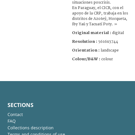
situaciones poscrisis.
En Paraguay, el CICR, con el
apoyo de la CRP, trabaja en los
distritos de Azoteý, Horqueta,
Iby Yaú y Tacuatí Poty. »
Original material :
digital
Resolution :
5616x3744
Orientation :
landscape
Colour/B&W :
colour
SECTIONS
Contact
FAQ
Collections description
Terms and conditions of use