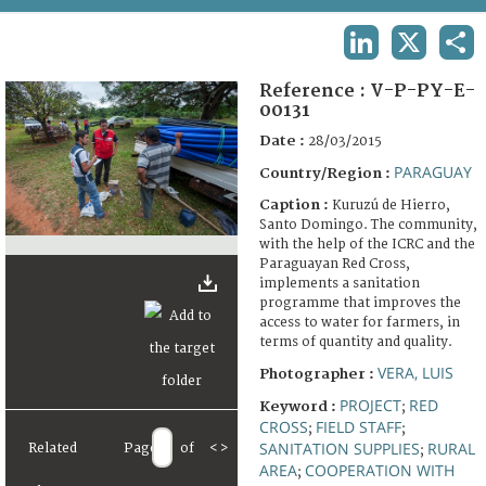
TERMS AND CONDITIONS OF USE
LINKEDIN
X
SHA
FAQ
Reference :
V-P-PY-E-
00131
Date :
28/03/2015
PARAGUAY
Country/Region :
Caption :
Kuruzú de Hierro,
Santo Domingo. The community,
with the help of the ICRC and the
Paraguayan Red Cross,
implements a sanitation
programme that improves the
access to water for farmers, in
terms of quantity and quality.
VERA, LUIS
Photographer :
PROJECT
RED
Keyword :
;
CROSS
FIELD STAFF
;
;
SANITATION SUPPLIES
RURAL
Related
Page
of
<
>
;
AREA
COOPERATION WITH
;