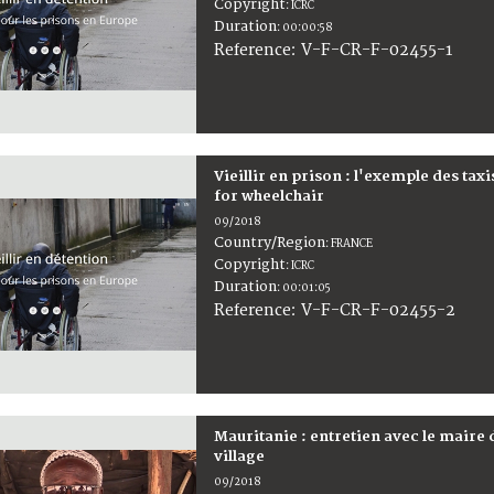
Copyright
:
ICRC
Duration
:
00:00:58
:
V-F-CR-F-02455-1
Reference
Vieillir en prison : l'exemple des taxi
for wheelchair
09/2018
Country/Region
:
FRANCE
Copyright
:
ICRC
Duration
:
00:01:05
:
V-F-CR-F-02455-2
Reference
Mauritanie : entretien avec le maire 
village
09/2018