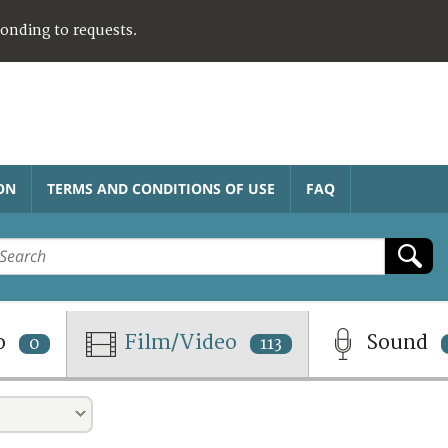
ponding to requests.
ON
TERMS AND CONDITIONS OF USE
FAQ
o
Film/Video
Sound
0
113