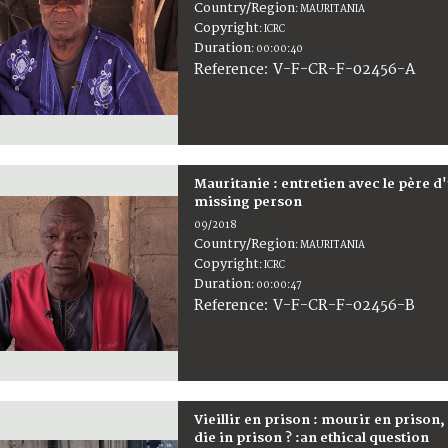
Country/Region
:
MAURITANIA
Copyright
:
ICRC
Duration
:
00:00:40
:
V-F-CR-F-02456-A
Reference
Mauritanie : entretien avec le père d'
missing person
09/2018
Country/Region
:
MAURITANIA
Copyright
:
ICRC
Duration
:
00:00:47
:
V-F-CR-F-02456-B
Reference
Vieillir en prison : mourir en prison
die in prison ? :an ethical question