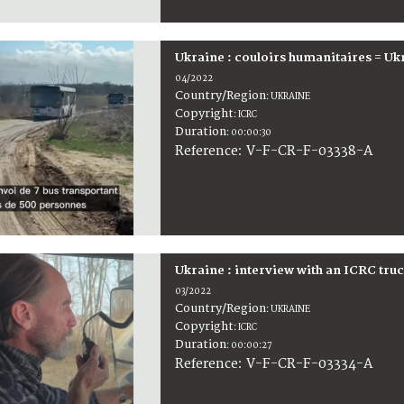
Ukraine : couloirs humanitaires = Uk
04/2022
Country/Region
:
UKRAINE
Copyright
:
ICRC
Duration
:
00:00:30
:
V-F-CR-F-03338-A
Reference
Ukraine : interview with an ICRC tru
03/2022
Country/Region
:
UKRAINE
Copyright
:
ICRC
Duration
:
00:00:27
:
V-F-CR-F-03334-A
Reference