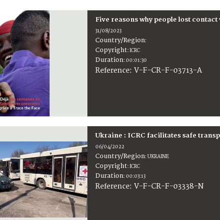
Five reasons why people lost contact 
31/08/2023
Country/Region
:
Copyright
:
ICRC
Duration
:
00:01:30
:
V-F-CR-F-03713-A
Reference
Ukraine : ICRC facilitates safe trans
06/04/2022
Country/Region
:
UKRAINE
Copyright
:
ICRC
Duration
:
00:03:13
:
V-F-CR-F-03338-N
Reference