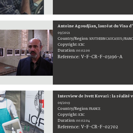
Antoine Agoudjian, lauréat du Visa d
09/2021
Country/Region
:
SOUTHERN CAUCASUS; FRANC
Copyright
:
ICRC
Duration
:
00:02:06
:
V-F-CR-F-03196-A
Reference
Interview de Ivett Kovari : la réalité
06/2019
Country/Region
:
FRANCE
Copyright
:
ICRC
Duration
:
00:02:04
:
V-F-CR-F-02702
Reference