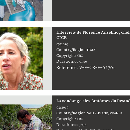
Interview de Florence Anselmo, cheff
CICR
05/2019
Country/Region
:
ITALY
Copyright
:
ICRC
Duration
:
00:01:50
:
V-F-CR-F-02701
Reference
La vendange : les fantômes du Rwanda
04/2019
Country/Region
:
SWITZERLAND; RWANDA
Copyright
:
ICRC
Duration
:
00:38:58