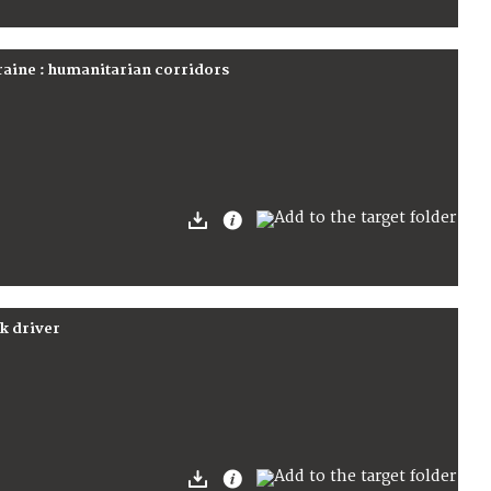
raine : humanitarian corridors
ck driver