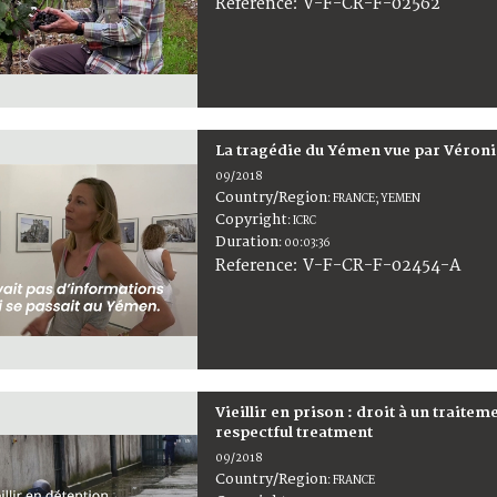
:
V-F-CR-F-02562
Reference
La tragédie du Yémen vue par Véroni
09/2018
Country/Region
:
FRANCE; YEMEN
Copyright
:
ICRC
Duration
:
00:03:36
:
V-F-CR-F-02454-A
Reference
Vieillir en prison : droit à un traite
respectful treatment
09/2018
Country/Region
:
FRANCE