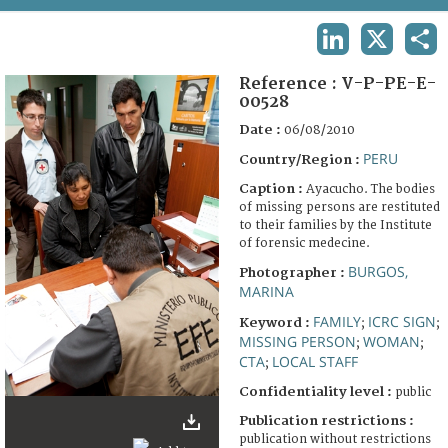
TERMS AND CONDITIONS OF USE
LINKEDIN
X
SHA
FAQ
Reference :
V-P-PE-E-
00528
Date :
06/08/2010
PERU
Country/Region :
Caption :
Ayacucho. The bodies
of missing persons are restituted
to their families by the Institute
of forensic medecine.
BURGOS,
Photographer :
MARINA
FAMILY
ICRC SIGN
Keyword :
;
;
MISSING PERSON
WOMAN
;
;
CTA
LOCAL STAFF
;
Confidentiality level :
public
Publication restrictions :
publication without restrictions