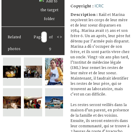
ICRC
Copyright :
Description :
Raùl et Marina
reçoivent les corps de leur mère
et de leur soeur disparues en
1984. Marina avait 15 ans et son
frère 6. Un an après, leur père fut
Related
Page
of
<
>
détenu par l'armée puis disparut.
Marina a dû s'occuper de son
photos
9
frère, et ils sont partis vivre chez
un oncle. Vingt-six ans plus tard,
l'Institut de médecine légale
(IML) leur remet les restes de
leur mère et de leur soeur.
Maintenant, il faudrait identifier
les restes de leur père, qui se
trouvent au laboratoire, mais
c'est un cas difficile.
Les restes seront veillés dans la
maison d'un parent, en présence
de la famille et des voisins.
Ensuite, ils seront enterrés dans
leur communauté, qui se trouve à
2 heures de route d'Ayacucho.