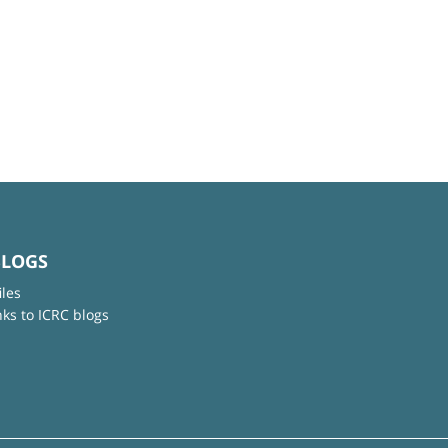
BLOGS
iles
nks to ICRC blogs