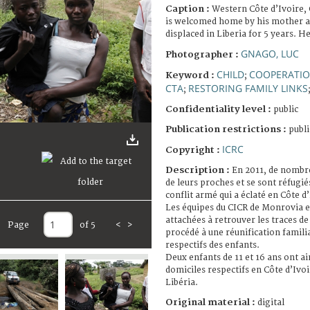
Caption :
Western Côte d’Ivoire, 
is welcomed home by his mother an
displaced in Liberia for 5 years. H
GNAGO, LUC
Photographer :
CHILD
COOPERATIO
Keyword :
;
CTA
RESTORING FAMILY LINKS
;
Confidentiality level :
public
Publication restrictions :
publi
ICRC
Copyright :
Description :
En 2011, de nombr
de leurs proches et se sont réfugiés
conflit armé qui a éclaté en Côte d’
Les équipes du CICR de Monrovia e
attachées à retrouver les traces de
Page
of 5
<
>
procédé à une réunification familia
respectifs des enfants.
Deux enfants de 11 et 16 ans ont a
domiciles respectifs en Côte d’Ivoi
Libéria.
Original material :
digital