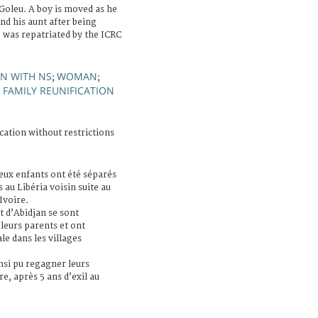
Goleu. A boy is moved as he
d his aunt after being
e was repatriated by the ICRC
N WITH NS
WOMAN
;
;
FAMILY REUNIFICATION
;
cation without restrictions
eux enfants ont été séparés
 au Libéria voisin suite au
Ivoire.
t d’Abidjan se sont
 leurs parents et ont
le dans les villages
insi pu regagner leurs
re, après 5 ans d’exil au