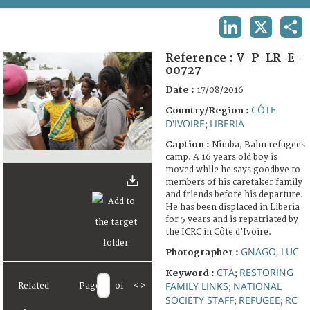
TERMS AND CONDITIONS OF USE
LINKEDIN
X
SHA
FAQ
Reference :
V-P-LR-E-
00727
Date :
17/08/2016
CÔTE
Country/Region :
D'IVOIRE
LIBERIA
;
Caption :
Nimba, Bahn refugees
camp. A 16 years old boy is
moved while he says goodbye to
members of his caretaker family
and friends before his departure.
He has been displaced in Liberia
for 5 years and is repatriated by
the ICRC in Côte d’Ivoire.
GNAGO, LUC
Photographer :
CTA
RESTORING
Keyword :
;
FAMILY LINKS
NATIONAL
Related
Page
of
<
>
;
SOCIETY STAFF
REFUGEE
RC
;
;