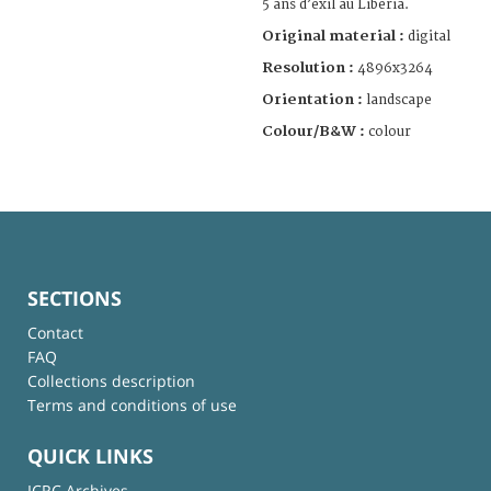
5 ans d’exil au Libéria.
Original material :
digital
Resolution :
4896x3264
Orientation :
landscape
Colour/B&W :
colour
SECTIONS
Contact
FAQ
Collections description
Terms and conditions of use
QUICK LINKS
ICRC Archives