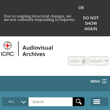
OK
Due to ongoing structural changes, we
DO NOT
are not currently responding to requests.
SHOW
AGAIN
Audiovisual
Archives
LOGIN
ENGLISH
MENU
HOME
ALL
COLLECTIONS DESCRIPTION
MEDIA