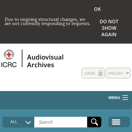
OK
Due to ongoing structural changes, we
DO NOT
are not currently responding to requests.
SHOW
AGAIN
Audiovisual
Archives
LOGIN
ENGLISH
MENU
HOME
ALL
COLLECTIONS DESCRIPTION
MEDIA