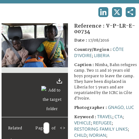
TERMS AND CONDITIONS OF USE
LINKEDIN
X
SHA
FAQ
Reference :
V-P-LR-E-
00734
Date :
17/08/2016
CÔTE
Country/Region :
D'IVOIRE
LIBERIA
;
Caption :
Nimba, Bahn refugees
camp. Two 11 and 16 years old
boys prepare to leave the camp.
They have been displaced in
Liberia for 5 years and are
repatriated by the ICRC in Côte
d’Ivoire.
GNAGO, LUC
Photographer :
TRAVEL
CTA
Keyword :
;
;
VEHICLE
REFUGEE
;
;
Related
Page
of
<
>
RESTORING FAMILY LINKS
;
CHILD
IVORIAN
;
;