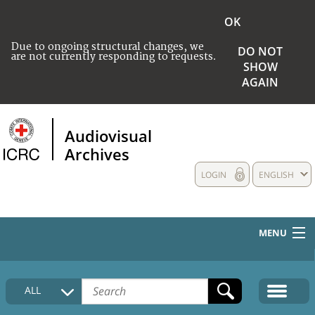
OK
Due to ongoing structural changes, we
DO NOT
are not currently responding to requests.
SHOW
AGAIN
Audiovisual
Archives
LOGIN
ENGLISH
MENU
HOME
ALL
COLLECTIONS DESCRIPTION
MEDIA