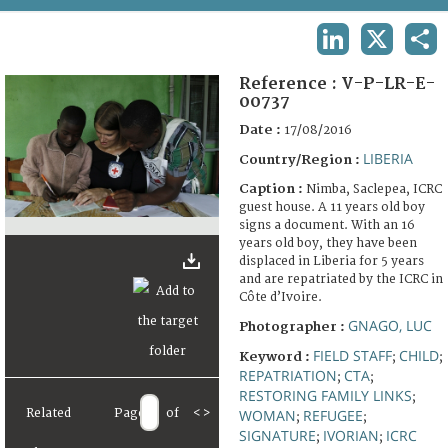
TERMS AND CONDITIONS OF USE
LINKEDIN
X
SHA
FAQ
Reference :
V-P-LR-E-
00737
Date :
17/08/2016
LIBERIA
Country/Region :
Caption :
Nimba, Saclepea, ICRC
guest house. A 11 years old boy
signs a document. With an 16
years old boy, they have been
displaced in Liberia for 5 years
and are repatriated by the ICRC in
Côte d’Ivoire.
GNAGO, LUC
Photographer :
FIELD STAFF
CHILD
Keyword :
;
;
REPATRIATION
CTA
;
;
RESTORING FAMILY LINKS
;
Related
Page
of
<
>
WOMAN
REFUGEE
;
;
SIGNATURE
IVORIAN
ICRC
;
;