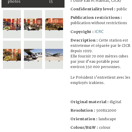
l'Unité Eau et Habitat, CICR)
photos
13
Confidentiality level :
public
Publication restrictions :
publication without restrictions
ICRC
Copyright :
Description :
Cette station est
entretenue et réparée par le CICR
depuis 1999.
Elle fournit 70 000 mètres cubes
par jour d'eau potable pour
environ 350 000 personnes.
Le Président s'entretient avec les
employés irakiens.
Original material :
digital
Resolution :
3008x2000
Orientation :
landscape
Colour/B&W :
colour