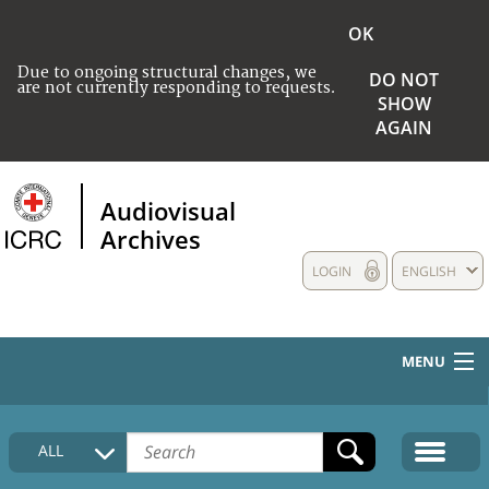
OK
Due to ongoing structural changes, we
DO NOT
are not currently responding to requests.
SHOW
AGAIN
Audiovisual
Archives
LOGIN
ENGLISH
MENU
HOME
ALL
COLLECTIONS DESCRIPTION
MEDIA