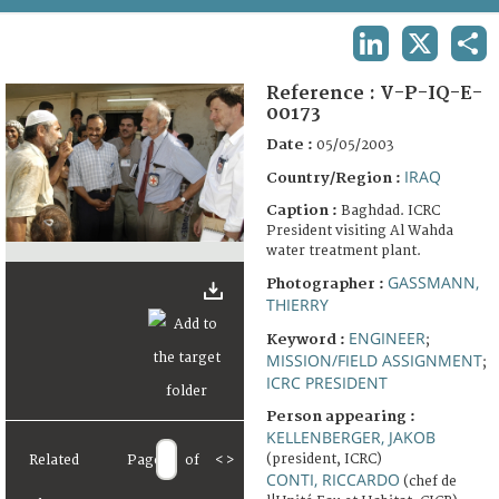
TERMS AND CONDITIONS OF USE
LINKEDIN
X
SHA
FAQ
Reference :
V-P-IQ-E-
00173
Date :
05/05/2003
IRAQ
Country/Region :
Caption :
Baghdad. ICRC
President visiting Al Wahda
water treatment plant.
GASSMANN,
Photographer :
THIERRY
ENGINEER
Keyword :
;
MISSION/FIELD ASSIGNMENT
;
ICRC PRESIDENT
Person appearing :
KELLENBERGER, JAKOB
(president, ICRC)
Related
Page
of
<
>
CONTI, RICCARDO
(chef de