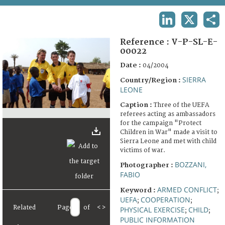
TERMS AND CONDITIONS OF USE
LINKEDIN
X
SHA
FAQ
Reference :
V-P-SL-E-
00022
Date :
04/2004
SIERRA
Country/Region :
LEONE
Caption :
Three of the UEFA
referees acting as ambassadors
for the campaign "Protect
Children in War" made a visit to
Sierra Leone and met with child
victims of war.
BOZZANI,
Photographer :
FABIO
ARMED CONFLICT
Keyword :
;
UEFA
COOPERATION
;
;
Related
Page
of
<
>
PHYSICAL EXERCISE
CHILD
;
;
PUBLIC INFORMATION