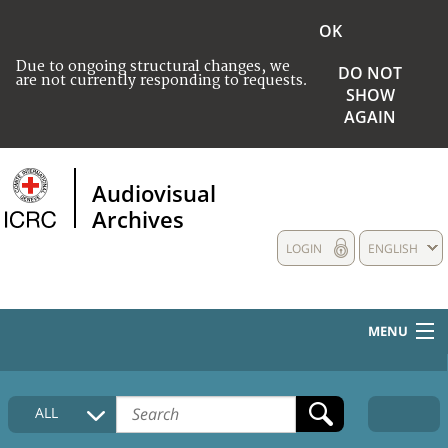
OK
Due to ongoing structural changes, we
DO NOT
are not currently responding to requests.
SHOW
AGAIN
Audiovisual
Archives
LOGIN
ENGLISH
MENU
HOME
ALL
COLLECTIONS DESCRIPTION
MEDIA