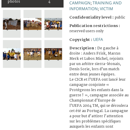
photos
4
CAMPAIGN
TRAINING AND
;
INFORMATION
VICTIM
;
Confidentiality level :
public
Publication restrictions :
reserved users only
UEFA
Copyright :
Description :
De gauche à
droite : Anders Frisk, Marcus
Merk et Lubos Michel, rejoints
par un arbitre sierra-léonais,
Denis Sorie, lors d'un match
entre deux jeunes équipes.
Le CICR et l'UEFA ont lancé leur
campagne conjointe «
Protégeons les enfants dans la
guerre ! », campagne associée au
Championnat d'Europe de
l'UEFA 2004 TM, qui se déroulera
cet été au Portugal. La campagne
a pour but d'attirer l'attention
sur les problèmes spécifiques
auxquels les enfants sont